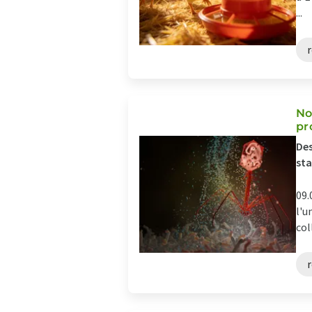
...
r
No
pr
Des
st
09.
l'u
col
r