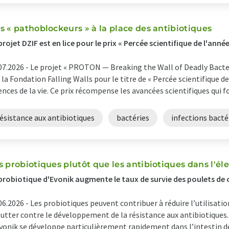
s « pathoblockeurs » à la place des antibiotiques
projet DZIF est en lice pour le prix « Percée scientifique de l'anné
07.2026 -
Le projet « PROTON — Breaking the Wall of Deadly Bacteri
 la Fondation Falling Walls pour le titre de « Percée scientifique d
ences de la vie. Ce prix récompense les avancées scientifiques qui f
ésistance aux antibiotiques
bactéries
infections bact
s probiotiques plutôt que les antibiotiques dans l'él
probiotique d'Evonik augmente le taux de survie des poulets de 
06.2026 -
Les probiotiques peuvent contribuer à réduire l’utilisatio
lutter contre le développement de la résistance aux antibiotiques
vonik se développe particulièrement rapidement dans l’intestin de