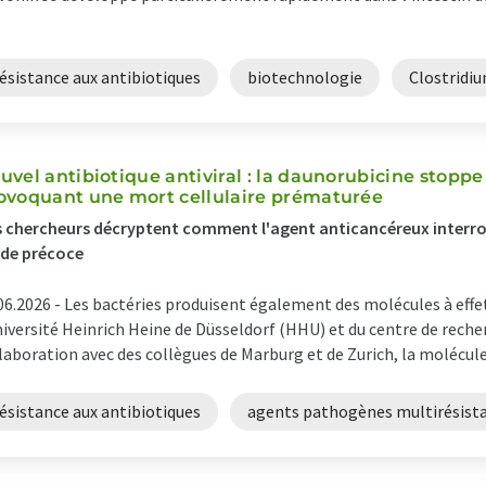
ésistance aux antibiotiques
biotechnologie
Clostridi
uvel antibiotique antiviral : la daunorubicine stopp
ovoquant une mort cellulaire prématurée
 chercheurs décryptent comment l'agent anticancéreux interromp
ade précoce
06.2026 -
Les bactéries produisent également des molécules à effet
niversité Heinrich Heine de Düsseldorf (HHU) et du centre de recher
laboration avec des collègues de Marburg et de Zurich, la molécule à
ésistance aux antibiotiques
agents pathogènes multirésist