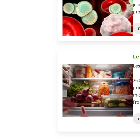
jus
pro
r
Le
Les
26.
pri
mic
fro
r