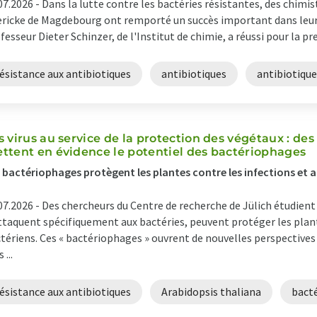
07.2026 -
Dans la lutte contre les bactéries résistantes, des chimis
ricke de Magdebourg ont remporté un succès important dans leurs r
fesseur Dieter Schinzer, de l'Institut de chimie, a réussi pour la pre
ésistance aux antibiotiques
antibiotiques
antibiotique
s virus au service de la protection des végétaux : de
ttent en évidence le potentiel des bactériophages
 bactériophages protègent les plantes contre les infections et
07.2026 -
Des chercheurs du Centre de recherche de Jülich étudient
ttaquent spécifiquement aux bactéries, peuvent protéger les pla
tériens. Ces « bactériophages » ouvrent de nouvelles perspective
 ...
ésistance aux antibiotiques
Arabidopsis thaliana
bact