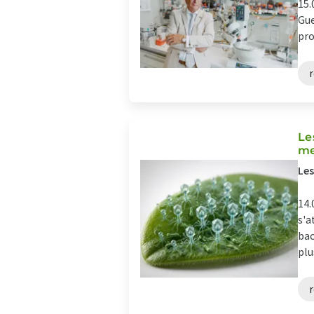
15.
Gue
pro
r
Le
me
Les
14.
s'a
bac
plus
r