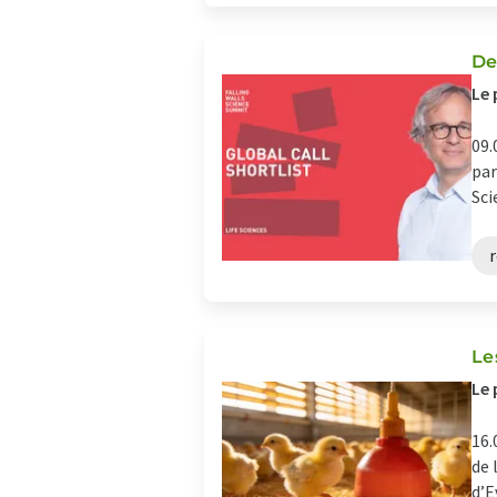
De
Le 
09.
par
Sci
r
Le
Le 
16.
de 
d’E