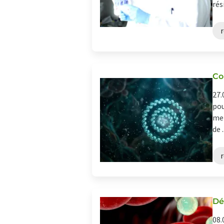
rés
r
Co
27.
pou
met
de .
r
Dé
08.