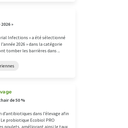
e 2026 »
al Infections » a été sélectionné
e l’année 2026 » dans la catégorie
ont tomber les barrières dans ...
ériennes
evage
chair de 50 %
n d’antibiotiques dans l’élevage afin
. Le probiotique Ecobiol PRO
s poulets, améliorant ainsi le taux