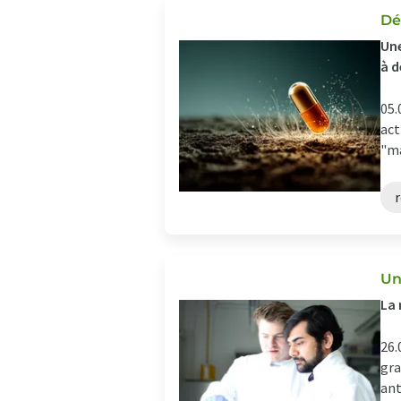
Dé
Une
à d
05.
act
"ma
r
Un
La 
26.
gra
ant