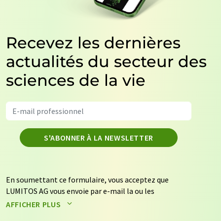
Recevez les dernières
actualités du secteur des
sciences de la vie
S'ABONNER À LA NEWSLETTER
En soumettant ce formulaire, vous acceptez que
LUMITOS AG vous envoie par e-mail la ou les
newsletters sélectionnées ci-dessus. Vos données ne
AFFICHER PLUS
seront pas transmises à des tiers. Vos données seront