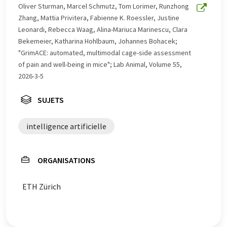
été traduit avec traduction automatique, il est possible
Oliver Sturman, Marcel Schmutz, Tom Lorimer, Runzhong
qu'il contienne des erreurs de vocabulaire, de syntaxe ou
Zhang, Mattia Privitera, Fabienne K. Roessler, Justine
de grammaire. L'article original dans Anglais peut être
Leonardi, Rebecca Waag, Alina-Mariuca Marinescu, Clara
trouvé
ici
.
Bekemeier, Katharina Hohlbaum, Johannes Bohacek;
"GrimACE: automated, multimodal cage-side assessment
of pain and well-being in mice"; Lab Animal, Volume 55,
2026-3-5
SUJETS
intelligence artificielle
ORGANISATIONS
ETH Zürich