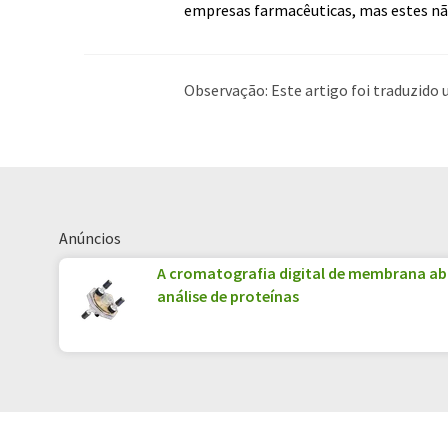
empresas farmacêuticas, mas estes nã
Observação: Este artigo foi traduzid
humana. A LUMITOS oferece essas tra
ampla de notícias atuais. Como este a
possível que contenha erros de vocabul
Inglês pode ser encontrado
aqui
.
Anúncios
A cromatografia digital de membrana ab
análise de proteínas