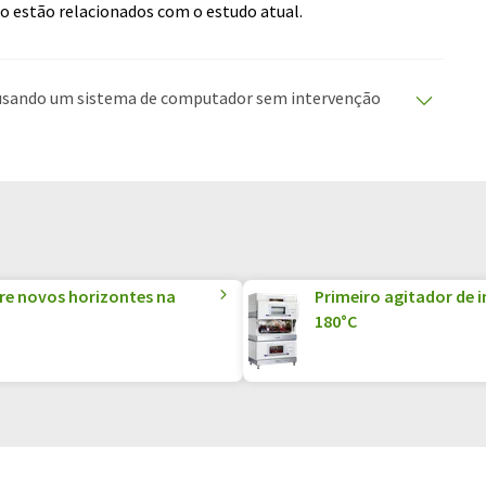
o estão relacionados com o estudo atual.
o usando um sistema de computador sem intervenção
duções automáticas para apresentar uma gama mais
rtigo foi traduzido com tradução automática, é
ário, sintaxe ou gramática. O artigo original em
re novos horizontes na
Primeiro agitador de 
180°C