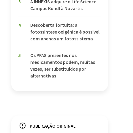
3
A INNEXIS adquire o Life Science
Campus Kundl à Novartis
4
Descoberta fortuita: a
fotossíntese oxigénica é possível
com apenas um fotossistema
5
Os PFAS presentes nos
medicamentos podem, muitas
vezes, ser substituídos por
alternativas
PUBLICAÇÃO ORIGINAL