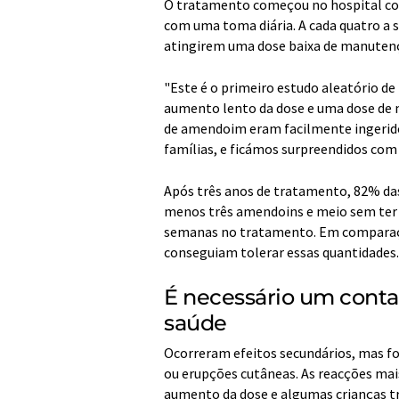
O tratamento começou no hospital com
com uma toma diária. A cada quatro a s
atingirem uma dose baixa de manutenç
"Este é o primeiro estudo aleatório d
aumento lento da dose e uma dose de m
de amendoim eram facilmente ingerido
famílias, e ficámos surpreendidos com 
Após três anos de tratamento, 82% da
menos três amendoins e meio sem ter 
semanas no tratamento. Em comparaçã
conseguiam tolerar essas quantidades.
É necessário um cont
saúde
Ocorreram efeitos secundários, mas f
ou erupções cutâneas. As reacções mai
aumento da dose e algumas crianças tr