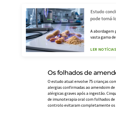
Estudo concl
pode torná-l
A abordagem p
vasta gama de
LER NOTÍCIA
Os folhados de amendo
O estudo atual envolve 75 crianças co
alergias confirmadas ao amendoim de g
alérgicas graves após a ingestão. Cin
de imunoterapia oral com folhados de
controlo evitaram completamente os