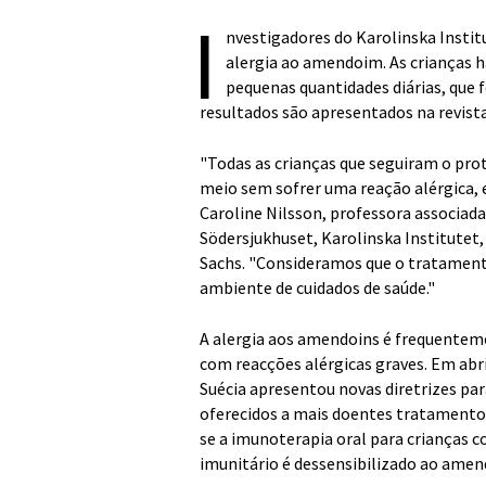
I
nvestigadores do Karolinska Instit
alergia ao amendoim. As crianças
pequenas quantidades diárias, qu
resultados são apresentados na revist
"Todas as crianças que seguiram o pro
meio sem sofrer uma reação alérgica, 
Caroline Nilsson, professora associad
Södersjukhuset, Karolinska Institutet, 
Sachs. "Consideramos que o tratament
ambiente de cuidados de saúde."
A alergia aos amendoins é frequenteme
com reacções alérgicas graves. Em abr
Suécia apresentou novas diretrizes pa
oferecidos a mais doentes tratamentos 
se a imunoterapia oral para crianças 
imunitário é dessensibilizado ao amen