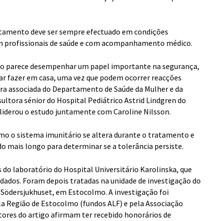
atamento deve ser sempre efectuado em condições
om profissionais de saúde e com acompanhamento médico.
o parece desempenhar um papel importante na segurança,
ar fazer em casa, uma vez que podem ocorrer reacções
ora associada do Departamento de Saúde da Mulher e da
sultora sénior do Hospital Pediátrico Astrid Lindgren do
 liderou o estudo juntamente com Caroline Nilsson.
mo o sistema imunitário se altera durante o tratamento e
o mais longo para determinar se a tolerância persiste.
s do laboratório do Hospital Universitário Karolinska, que
uidados. Foram depois tratadas na unidade de investigação do
, Södersjukhuset, em Estocolmo. A investigação foi
la Região de Estocolmo (fundos ALF) e pela Associação
tores do artigo afirmam ter recebido honorários de