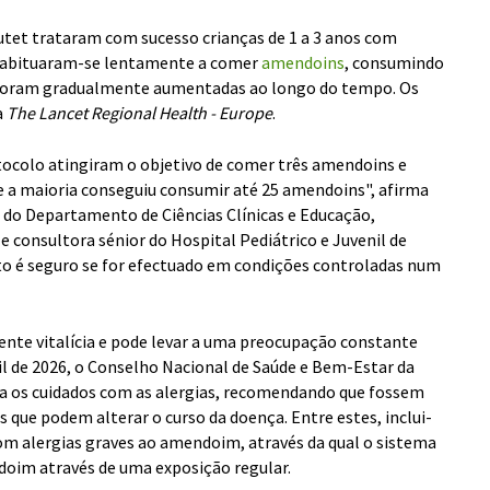
utet trataram com sucesso crianças de 1 a 3 anos com
 habituaram-se lentamente a comer
amendoins
, consumindo
e foram gradualmente aumentadas ao longo do tempo. Os
a
The Lancet Regional Health - Europe
.
tocolo atingiram o objetivo de comer três amendoins e
e a maioria conseguiu consumir até 25 amendoins", afirma
a do Departamento de Ciências Clínicas e Educação,
e consultora sénior do Hospital Pediátrico e Juvenil de
o é seguro se for efectuado em condições controladas num
nte vitalícia e pode levar a uma preocupação constante
il de 2026, o Conselho Nacional de Saúde e Bem-Estar da
ra os cuidados com as alergias, recomendando que fossem
que podem alterar o curso da doença. Entre estes, inclui-
com alergias graves ao amendoim, através da qual o sistema
doim através de uma exposição regular.