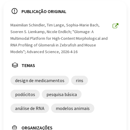
sistema de computador sem intervenção humana. A
LUMITOS oferece essas traduções automáticas para
PUBLICAÇÃO ORIGINAL
apresentar uma gama mais ampla de notícias atuais.
Como este artigo foi traduzido com tradução
Maximilian Schindler, Tim Lange, Sophia‐Marie Bach,
automática, é possível que contenha erros de
Soeren S. Lienkamp, Nicole Endlich; "Glomage: A
vocabulário, sintaxe ou gramática. O artigo original em
Multimodal Platform for High-Content Morphological and
Alemão pode ser encontrado
aqui
.
RNA Profiling of Glomeruli in Zebrafish and Mouse
Models"; Advanced Science, 2026-4-16
TEMAS
design de medicamentos
rins
podócitos
pesquisa básica
análise de RNA
modelos animais
ORGANIZAÇÕES