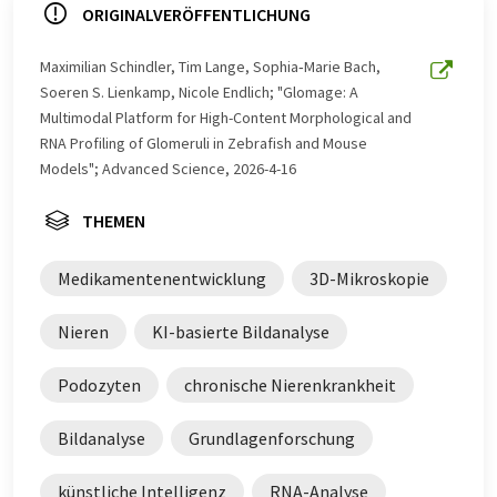
ORIGINALVERÖFFENTLICHUNG
Maximilian Schindler, Tim Lange, Sophia‐Marie Bach,
Soeren S. Lienkamp, Nicole Endlich; "Glomage: A
Multimodal Platform for High-Content Morphological and
RNA Profiling of Glomeruli in Zebrafish and Mouse
Models"; Advanced Science, 2026-4-16
THEMEN
Medikamentenentwicklung
3D-Mikroskopie
Nieren
KI-basierte Bildanalyse
Podozyten
chronische Nierenkrankheit
Bildanalyse
Grundlagenforschung
künstliche Intelligenz
RNA-Analyse