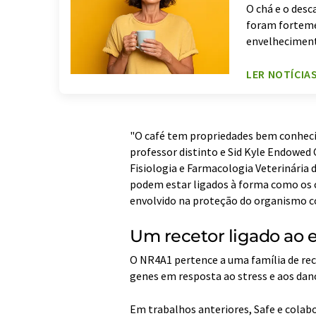
O chá e o des
foram forteme
envelheciment
LER NOTÍCIA
"O café tem propriedades bem conhecid
professor distinto e Sid Kyle Endowed
Fisiologia e Farmacologia Veterinária
podem estar ligados à forma como os 
envolvido na proteção do organismo co
Um recetor ligado ao 
O NR4A1 pertence a uma família de rec
genes em resposta ao stress e aos da
Em trabalhos anteriores, Safe e cola