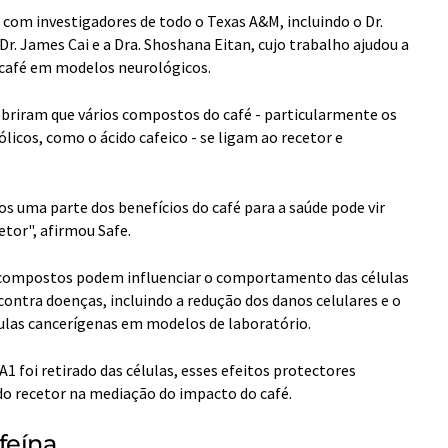
 com investigadores de todo o Texas A&M, incluindo o Dr.
Dr. James Cai e a Dra. Shoshana Eitan, cujo trabalho ajudou a
 café em modelos neurológicos.
obriram que vários compostos do café - particularmente os
licos, como o ácido cafeico - se ligam ao recetor e
s uma parte dos benefícios do café para a saúde pode vir
etor", afirmou Safe.
 compostos podem influenciar o comportamento das células
ontra doenças, incluindo a redução dos danos celulares e o
las cancerígenas em modelos de laboratório.
 foi retirado das células, esses efeitos protectores
do recetor na mediação do impacto do café.
feína