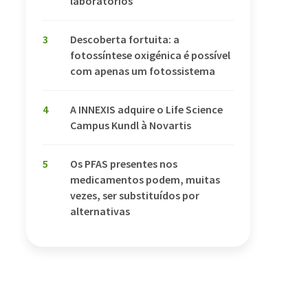
laboratórios
3
Descoberta fortuita: a
fotossíntese oxigénica é possível
com apenas um fotossistema
4
A INNEXIS adquire o Life Science
Campus Kundl à Novartis
5
Os PFAS presentes nos
medicamentos podem, muitas
vezes, ser substituídos por
alternativas