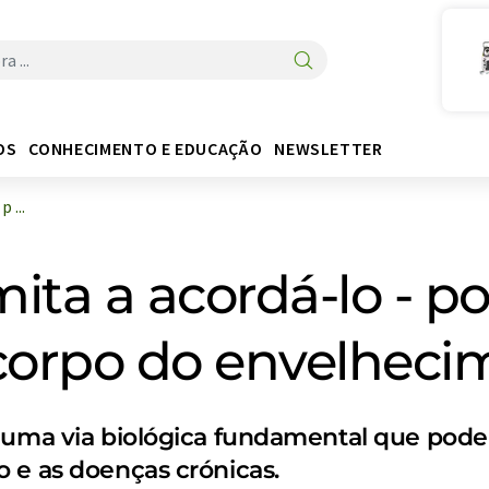
OS
CONHECIMENTO E EDUCAÇÃO
NEWSLETTER
 ...
mita a acordá-lo - p
 corpo do envelheci
 uma via biológica fundamental que poder
 e as doenças crónicas.