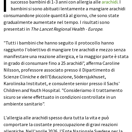
I
successo bambini di 1-3 anni con allergia alle
arachidi
. I
bambini si sono abituati lentamente a mangiare arachidi
consumandone piccole quantità al giorno, che sono state
gradualmente aumentate nel tempo. I risultati sono
presentati in
The Lancet Regional Health - Europe
.
"Tutti i bambini che hanno seguito il protocollo hanno
raggiunto l'obiettivo di mangiare tre arachidi e mezzo senza
manifestare una reazione allergica, e la maggior parte è stata
in grado di consumare fino a 25 arachidi", afferma Caroline
Nilsson, professore associato presso il Dipartimento di
Scienze Cliniche e dell'Educazione, Södersjukhuset,
Karolinska Institutet, e consulente senior presso il Sachs'
Children and Youth Hospital. "Consideriamo il trattamento
sicuro se viene effettuato in condizioni controllate in un
ambiente sanitario".
L'allergia alle arachidi spesso dura tutta la vita e può
comportare la costante preoccupazione di gravi reazioni
allergiche. Nell'aprile 2026, l'Ente Nazionale Svedese per la