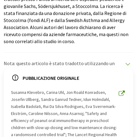
giovanile Sachs, Södersjukhuset, a Stoccolma. La ricerca è
stata finanziata da una donazione privata, dalla Regione di
Stoccolma (fondi ALF) e dalla Swedish Asthma and Allergy
Association. Alcuni autori del lavoro dichiarano di aver
ricevuto compensi da aziende farmaceutiche, ma questi non
sono correlati allo studio in corso.
Nota: questo articolo è stato tradotto utilizzando un
sistema informatico senza intervento umano. LUMITOS
offre queste traduzioni automatiche per presentare una
PUBBLICAZIONE ORIGINALE
gamma più ampia di notizie attuali. Poiché questo
articolo è stato tradotto con traduzione automatica, è
Susanna Klevebro, Carina Uhl, Jon Roald Konradsen,
possibile che contenga errori di vocabolario, sintassi o
Josefin Ullberg, Sandra Ganrud Tedner, Idun Holmdahl,
grammatica. L'articolo originale in Inglese può essere
Isabella Badolati, Rui Da Silva Rodrigues, Eva Sverremark-
trovato
qui
.
Ekström, Caroline Nilsson, Anna Asarnoj; "Safety and
efficiency of peanut oral immunotherapy in preschool
children with slow up-dosing and low maintenance dosing:
a randomised controlled trial"; The Lancet Regional Health