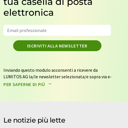
tua casella di posta
elettronica
ISCRIVITI ALLA NEWSLETTER
Inviando questo modulo acconsenti a ricevere da
LUMITOS AG la/le newsletter selezionata/e sopra via e-
mail. I tuoi dati non saranno trasmessi a terzi. I tuoi dati
PER SAPERNE DI PIÙ
saranno archiviati ed elaborati in conformità con le
nostre
norme sulla protezione dei dati
. LUMITOS può
contattarti via e-mail per scopi pubblicitari o per
sondaggi di mercato e di opinione. Puoi revocare il tuo
consenso in qualsiasi momento senza fornire
Le notizie più lette
motivazioni a LUMITOS AG, Ernst-Augustin-Str. 2, 12489