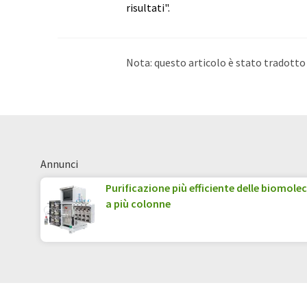
risultati".
Nota: questo articolo è stato tradott
umano. LUMITOS offre queste traduzi
di notizie attuali. Poiché questo artic
possibile che contenga errori di vocabo
Inglese può essere trovato
qui
.
Annunci
Purificazione più efficiente delle biomol
a più colonne