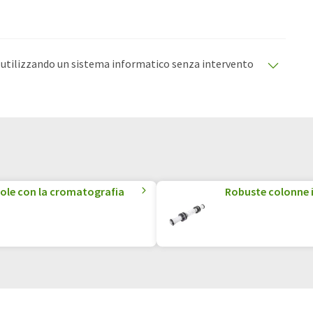
o utilizzando un sistema informatico senza intervento
oni automatiche per presentare una gamma più ampia
olo è stato tradotto con traduzione automatica, è
lario, sintassi o grammatica. L'articolo originale in
ecole con la cromatografia
Robuste colonne i