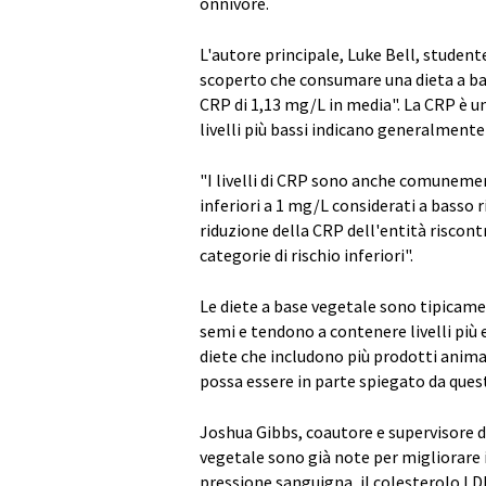
onnivore.
L'autore principale, Luke Bell, studen
scoperto che consumare una dieta a base
CRP di 1,13 mg/L in media". La CRP è u
livelli più bassi indicano generalment
"I livelli di CRP sono anche comunemente
inferiori a 1 mg/L considerati a basso r
riduzione della CRP dell'entità riscont
categorie di rischio inferiori".
Le diete a base vegetale sono tipicament
semi e tendono a contenere livelli più el
diete che includono più prodotti animal
possa essere in parte spiegato da quest
Joshua Gibbs, coautore e supervisore d
vegetale sono già note per migliorare i 
pressione sanguigna, il colesterolo LDL