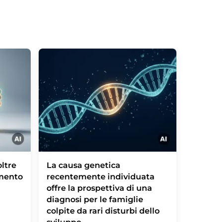
ltre
La causa genetica
Leishm
amento
recentemente individuata
parassi
offre la prospettiva di una
cellul
diagnosi per le famiglie
taxi
colpite da rari disturbi dello