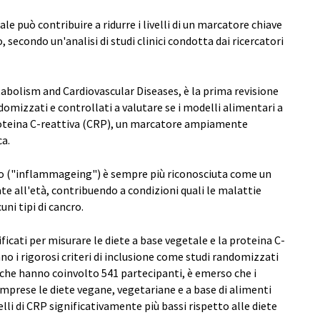
le può contribuire a ridurre i livelli di un marcatore chiave
secondo un'analisi di studi clinici condotta dai ricercatori
tabolism and Cardiovascular Diseases, è la prima revisione
domizzati e controllati a valutare se i modelli alimentari a
 proteina C-reattiva (CRP), un marcatore ampiamente
ca.
do ("inflammageing") è sempre più riconosciuta come un
te all'età, contribuendo a condizioni quali le malattie
cuni tipi di cancro.
ificati per misurare le diete a base vegetale e la proteina C-
no i rigorosi criteri di inclusione come studi randomizzati
i, che hanno coinvolto 541 partecipanti, è emerso che i
mprese le diete vegane, vegetariane e a base di alimenti
velli di CRP significativamente più bassi rispetto alle diete