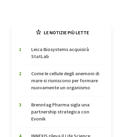
LE NOTIZIE PIÙ LETTE
1
Leica Biosystems acquisirà
StatLab
2
Come le cellule degli anemoni di
mare si riuniscono per formare
nuovamente un organismo
3
Brenntag Pharma sigla una
partnership strategica con
Evonik
4
INNEXIS rileva il Life Science