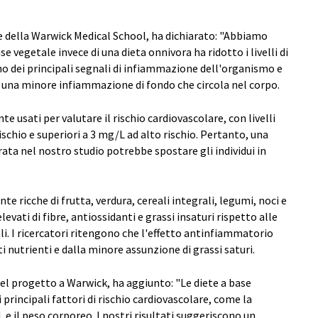
te della Warwick Medical School, ha dichiarato: "Abbiamo
 vegetale invece di una dieta onnivora ha ridotto i livelli di
no dei principali segnali di infiammazione dell'organismo e
e una minore infiammazione di fondo che circola nel corpo.
 usati per valutare il rischio cardiovascolare, con livelli
ischio e superiori a 3 mg/L ad alto rischio. Pertanto, una
rata nel nostro studio potrebbe spostare gli individui in
e ricche di frutta, verdura, cereali integrali, legumi, noci e
evati di fibre, antiossidanti e grassi insaturi rispetto alle
i. I ricercatori ritengono che l'effetto antinfiammatorio
i nutrienti e dalla minore assunzione di grassi saturi.
el progetto a Warwick, ha aggiunto: "Le diete a base
principali fattori di rischio cardiovascolare, come la
 e il peso corporeo. I nostri risultati suggeriscono un