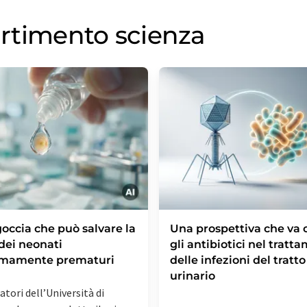
partimento scienza
occia che può salvare la
Una prospettiva che va o
 dei neonati
gli antibiotici nel tratt
emamente prematuri
delle infezioni del tratto
urinario
catori dell’Università di