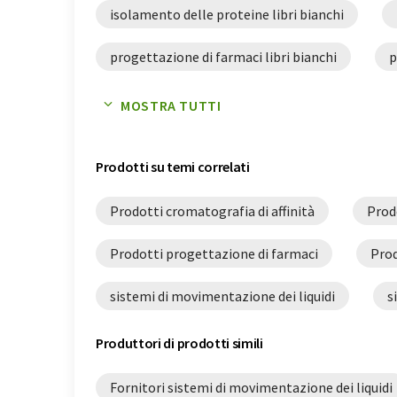
isolamento delle proteine libri bianchi
progettazione di farmaci libri bianchi
p
screening ad alto rendimento libri bianchi
MOSTRA TUTTI
sistemi di purificazione delle proteine libri bian
Prodotti su temi correlati
Prodotti cromatografia di affinità
Prod
Prodotti progettazione di farmaci
Prod
sistemi di movimentazione dei liquidi
s
Produttori di prodotti simili
Fornitori sistemi di movimentazione dei liquidi