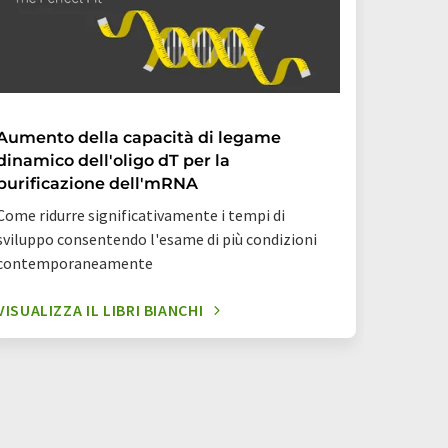
Aumento della capacità di legame
Come vi
dinamico dell'oligo dT per la
flusso 
purificazione dell'mRNA
produtt
Come ridurre significativamente i tempi di
Esempi di
sviluppo consentendo l'esame di più condizioni
studi prec
contemporaneamente
VISUALIZZA IL LIBRI BIANCHI
VISUALI