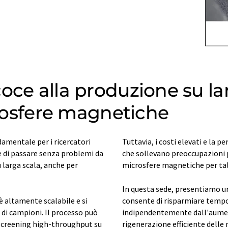
oce alla produzione su lar
icrosfere magnetiche
damentale per i ricercatori
Tuttavia, i costi elevati e la p
e di passare senza problemi da
che sollevano preoccupazioni p
 larga scala, anche per
microsfere magnetiche per tal
In questa sede, presentiamo u
è altamente scalabile e si
consente di risparmiare tempo 
di campioni. Il processo può
indipendentemente dall'aumen
 screening high-throughput su
rigenerazione efficiente delle 