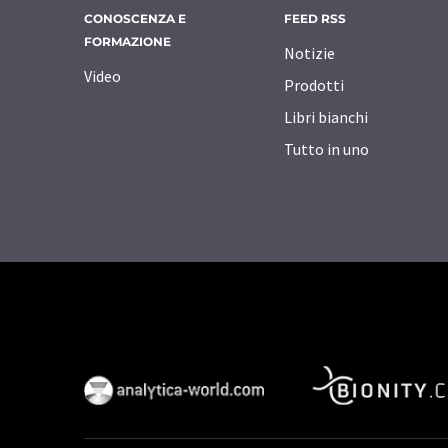
CONOSCENZA E
FEED RSS
FORMAZIONE
Notizie
Video
Prodotti
Libri bianchi
Tutto in uno