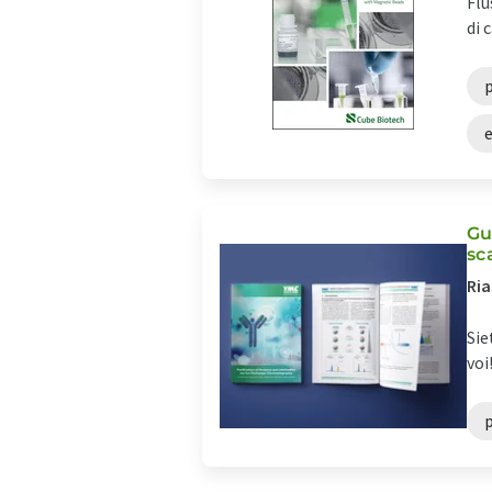
Flu
di 
p
Gu
sc
Ria
Sie
voi
p