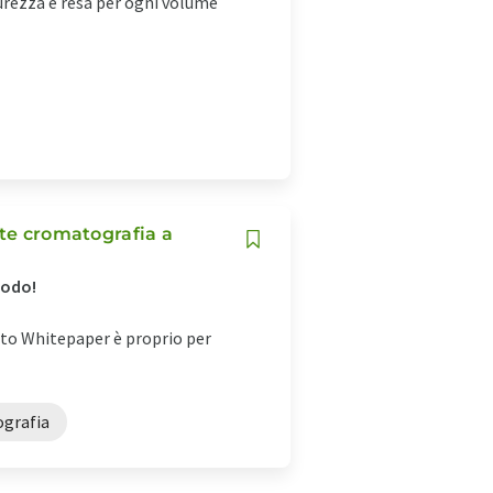
purezza e resa per ogni volume
nte cromatografia a
todo!
esto Whitepaper è proprio per
grafia