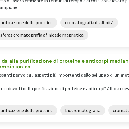
sso di lavoro efficiente in termini di tempo e di costi con elevata 
campione
urificazione delle proteine
cromatografia di affinità
esferas cromatografia afinidade magnética
ida alla purificazione di proteine e anticorpi media
ambio ionico
ssunti per voi: gli aspetti più importanti dello sviluppo di un me
te coinvolti nella purificazione di proteine e anticorpi? Allora qu
!
urificazione delle proteine
biocromatografia
cromato