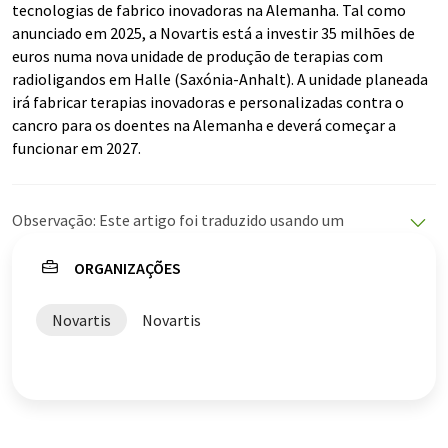
tecnologias de fabrico inovadoras na Alemanha. Tal como
anunciado em 2025, a Novartis está a investir 35 milhões de
euros numa nova unidade de produção de terapias com
radioligandos em Halle (Saxónia-Anhalt). A unidade planeada
irá fabricar terapias inovadoras e personalizadas contra o
cancro para os doentes na Alemanha e deverá começar a
funcionar em 2027.
Observação: Este artigo foi traduzido usando um
sistema de computador sem intervenção humana. A
LUMITOS oferece essas traduções automáticas para
ORGANIZAÇÕES
apresentar uma gama mais ampla de notícias atuais.
Como este artigo foi traduzido com tradução
Novartis
Novartis
automática, é possível que contenha erros de
vocabulário, sintaxe ou gramática. O artigo original em
Alemão pode ser encontrado
aqui
.