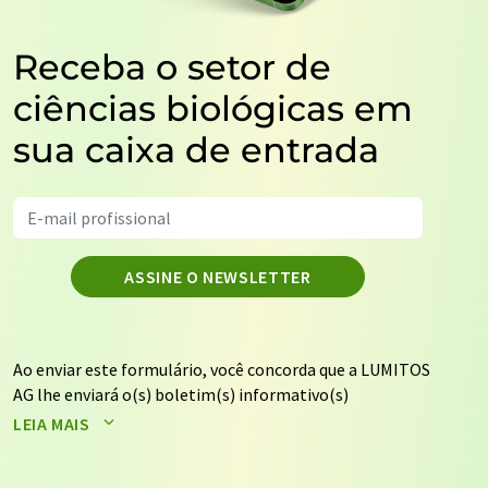
Receba o setor de
ciências biológicas em
sua caixa de entrada
ASSINE O NEWSLETTER
Ao enviar este formulário, você concorda que a LUMITOS
AG lhe enviará o(s) boletim(s) informativo(s)
selecionado(s) acima por e-mail. Seus dados não serão
LEIA MAIS
repassados a terceiros. Seus dados serão armazenados e
processados de acordo com nossos
regulamentos de