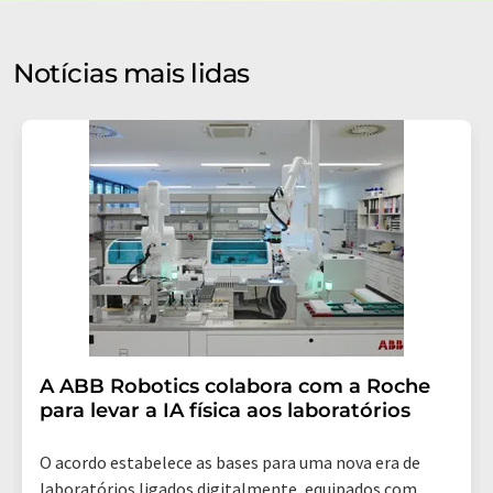
proteção de dados
. A LUMITOS pode entrar em contato
com você por e-mail para fins de publicidade ou
pesquisas de mercado e de opinião. Você pode revogar
Notícias mais lidas
seu consentimento a qualquer momento, sem fornecer
motivos, para a LUMITOS AG, Ernst-Augustin-Str. 2,
12489 Berlin, Alemanha ou por e-mail em
revoke@lumitos.com
com efeito para o futuro. Além
disso, cada e-mail contém um link para cancelar a
assinatura do newsletter correspondente.
A ABB Robotics colabora com a Roche
para levar a IA física aos laboratórios
O acordo estabelece as bases para uma nova era de
laboratórios ligados digitalmente, equipados com