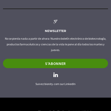
NEWSLETTER
No se pierda nada a partir de ahora: Nuestro boletín electrónico de biotecnología,
productos farmacéuticos y ciencias de la vida le pone al día todos los martes y
jueves.
S'ABONNER
Suivez bionity.com sur LinkedIn