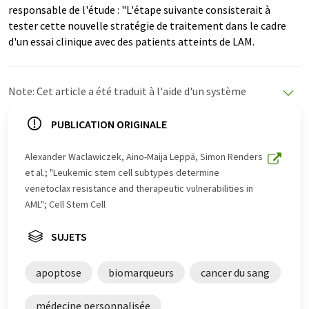
responsable de l'étude : "L'étape suivante consisterait à
tester cette nouvelle stratégie de traitement dans le cadre
d'un essai clinique avec des patients atteints de LAM.
Note: Cet article a été traduit à l'aide d'un système
informatique sans intervention humaine. LUMITOS
propose ces traductions automatiques pour présenter
PUBLICATION ORIGINALE
un plus large éventail d'actualités. Comme cet article a
été traduit avec traduction automatique, il est possible
Alexander Waclawiczek, Aino-Maija Leppä, Simon Renders
qu'il contienne des erreurs de vocabulaire, de syntaxe ou
et al.; "Leukemic stem cell subtypes determine
de grammaire. L'article original dans Anglais peut être
venetoclax resistance and therapeutic vulnerabilities in
trouvé
ici
.
AML"; Cell Stem Cell
SUJETS
apoptose
biomarqueurs
cancer du sang
médecine personnalisée