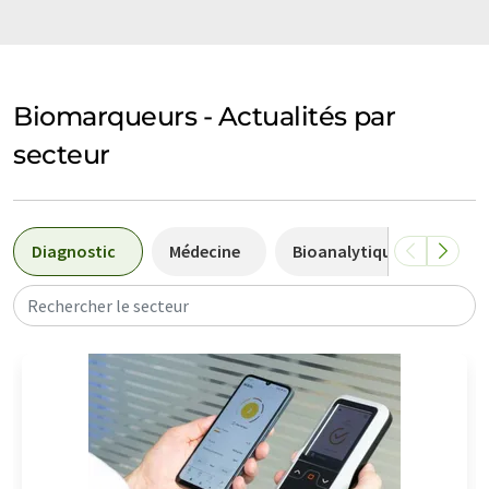
Biomarqueurs - Actualités par
secteur
Diagnostic
Médecine
Bioanalytique
Biot
Rechercher le secteur