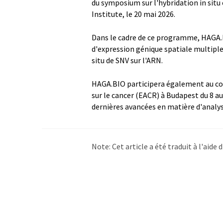
du symposium sur l'hybridation in sit
Institute, le 20 mai 2026.
Dans le cadre de ce programme, HAGA.B
d'expression génique spatiale multiple
situ de SNV sur l'ARN.
HAGA.BIO participera également au con
sur le cancer (EACR) à Budapest du 8 au 
dernières avancées en matière d'analys
Note: Cet article a été traduit à l'aid
LUMITOS propose ces traductions auto
d'actualités. Comme cet article a été t
qu'il contienne des erreurs de vocabula
Anglais peut être trouvé
ici
.