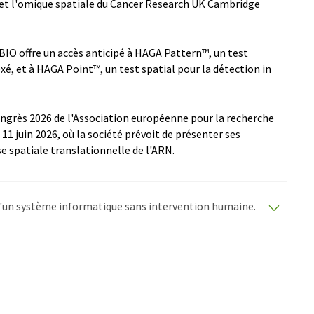
u et l'omique spatiale du Cancer Research UK Cambridge
IO offre un accès anticipé à HAGA Pattern™, un test
xé, et à HAGA Point™, un test spatial pour la détection in
grès 2026 de l'Association européenne pour la recherche
11 juin 2026, où la société prévoit de présenter ses
e spatiale translationnelle de l'ARN.
e d'un système informatique sans intervention humaine.
matiques pour présenter un plus large éventail
raduit avec traduction automatique, il est possible
ire, de syntaxe ou de grammaire. L'article original dans