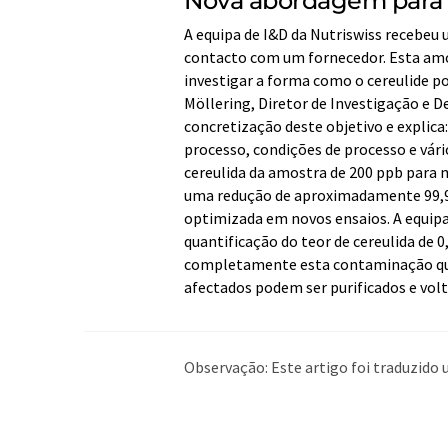
Nova abordagem para p
A equipa de I&D da Nutriswiss recebe
contacto com um fornecedor. Esta amos
investigar a forma como o cereulide p
Möllering, Diretor de Investigação e 
concretização deste objetivo e explica
processo, condições de processo e vári
cereulida da amostra de 200 ppb para m
uma redução de aproximadamente 99,99 
optimizada em novos ensaios. A equipa 
quantificação do teor de cereulida de
completamente esta contaminação qu
afectados podem ser purificados e volt
Observação: Este artigo foi traduzid
humana. A LUMITOS oferece essas tra
ampla de notícias atuais. Como este a
possível que contenha erros de vocabul