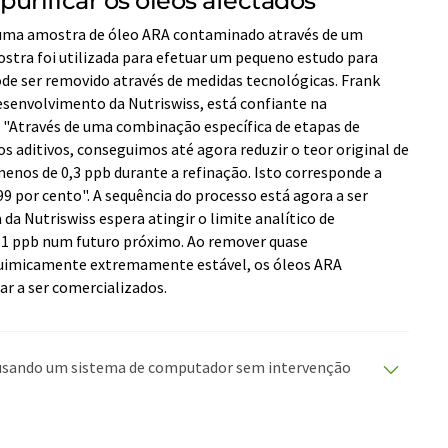
urificar os óleos afectados
u uma amostra de óleo ARA contaminado através de um
tra foi utilizada para efetuar um pequeno estudo para
ode ser removido através de medidas tecnológicas. Frank
Desenvolvimento da Nutriswiss, está confiante na
: "Através de uma combinação específica de etapas de
os aditivos, conseguimos até agora reduzir o teor original de
enos de 0,3 ppb durante a refinação. Isto corresponde a
por cento". A sequência do processo está agora a ser
da Nutriswiss espera atingir o limite analítico de
 0,1 ppb num futuro próximo. Ao remover quase
imicamente extremamente estável, os óleos ARA
ar a ser comercializados.
o usando um sistema de computador sem intervenção
duções automáticas para apresentar uma gama mais
rtigo foi traduzido com tradução automática, é
ário, sintaxe ou gramática. O artigo original em