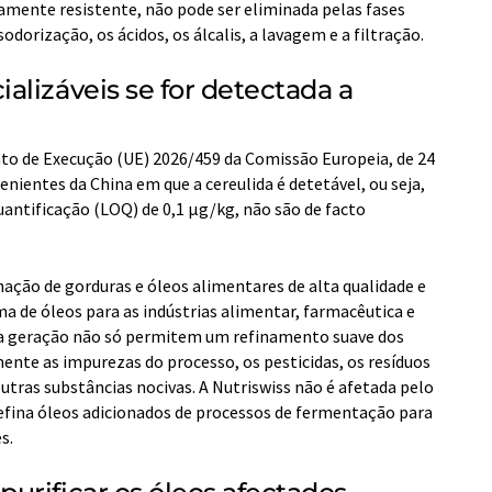
amente resistente, não pode ser eliminada pelas fases
dorização, os ácidos, os álcalis, a lavagem e a filtração.
lizáveis se for detectada a
o de Execução (UE) 2026/459 da Comissão Europeia, de 24
enientes da China em que a cereulida é detetável, ou seja,
quantificação (LOQ) de 0,1 µg/kg, não são de facto
inação de gorduras e óleos alimentares de alta qualidade e
a de óleos para as indústrias alimentar, farmacêutica e
ma geração não só permitem um refinamento suave dos
te as impurezas do processo, os pesticidas, os resíduos
outras substâncias nocivas. A Nutriswiss não é afetada pelo
fina óleos adicionados de processos de fermentação para
s.