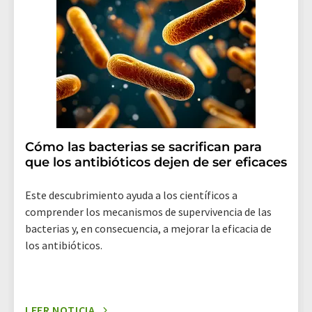
LUMITOS AG, Ernst-Augustin-Str. 2, 12489 Berlín
(Alemania) o por correo electrónico a
revoke@lumitos.com
. Además, en cada correo
electrónico se incluye un enlace para anular la
suscripción al boletín informativo correspondiente.
Cómo las bacterias se sacrifican para
que los antibióticos dejen de ser eficaces
Este descubrimiento ayuda a los científicos a
comprender los mecanismos de supervivencia de las
bacterias y, en consecuencia, a mejorar la eficacia de
los antibióticos.
LEER NOTICIA