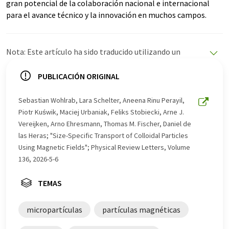
gran potencial de la colaboración nacional e internacional
para el avance técnico y la innovación en muchos campos.
Nota: Este artículo ha sido traducido utilizando un
sistema informático sin intervención humana. LUMITOS
ofrece estas traducciones automáticas para presentar
PUBLICACIÓN ORIGINAL
una gama más amplia de noticias de actualidad. Como
este artículo ha sido traducido con traducción
Sebastian Wohlrab, Lara Schelter, Aneena Rinu Perayil,
automática, es posible que contenga errores de
Piotr Kuświk, Maciej Urbaniak, Feliks Stobiecki, Arne J.
vocabulario, sintaxis o gramática. El artículo original en
Vereijken, Arno Ehresmann, Thomas M. Fischer, Daniel de
Inglés se puede encontrar
aquí
.
las Heras; "Size-Specific Transport of Colloidal Particles
Using Magnetic Fields"; Physical Review Letters, Volume
136, 2026-5-6
TEMAS
micropartículas
partículas magnéticas