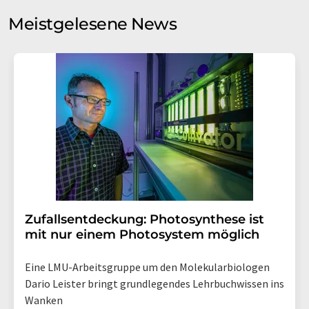
Meinungsforschung per E-Mail kontaktieren. Ihre
Meistgelesene News
Einwilligung können Sie jederzeit ohne Angabe von
Gründen gegenüber der LUMITOS AG, Ernst-Augustin-
Str. 2, 12489 Berlin oder per E-Mail unter
widerruf@lumitos.com
mit Wirkung für die Zukunft
widerrufen. Zudem ist in jeder E-Mail ein Link zur
Abbestellung des entsprechenden Newsletters
enthalten.
Zufallsentdeckung: Photosynthese ist
mit nur einem Photosystem möglich
Eine LMU-Arbeitsgruppe um den Molekularbiologen
Dario Leister bringt grundlegendes Lehrbuchwissen ins
Wanken