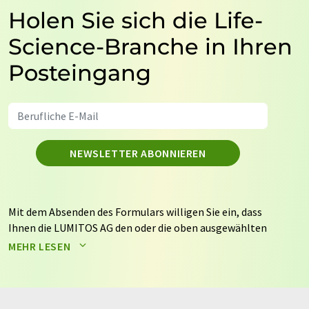
Holen Sie sich die Life-
Science-Branche in Ihren
Posteingang
NEWSLETTER ABONNIEREN
Mit dem Absenden des Formulars willigen Sie ein, dass
Ihnen die LUMITOS AG den oder die oben ausgewählten
Newsletter per E-Mail zusendet. Ihre Daten werden
MEHR LESEN
nicht an Dritte weitergegeben. Die Speicherung und
Verarbeitung Ihrer Daten durch die LUMITOS AG erfolgt
auf Basis unserer
Datenschutzerklärung
. LUMITOS darf
Sie zum Zwecke der Werbung oder der Markt- und