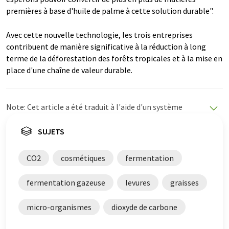
premières à base d'huile de palme à cette solution durable".
Avec cette nouvelle technologie, les trois entreprises
contribuent de manière significative à la réduction à long
terme de la déforestation des forêts tropicales et à la mise en
place d'une chaîne de valeur durable.
Note: Cet article a été traduit à l'aide d'un système
informatique sans intervention humaine. LUMITOS
propose ces traductions automatiques pour présenter
SUJETS
un plus large éventail d'actualités. Comme cet article a
été traduit avec traduction automatique, il est possible
CO2
cosmétiques
fermentation
qu'il contienne des erreurs de vocabulaire, de syntaxe ou
de grammaire. L'article original dans Anglais peut être
fermentation gazeuse
levures
graisses
trouvé
ici
.
micro-organismes
dioxyde de carbone