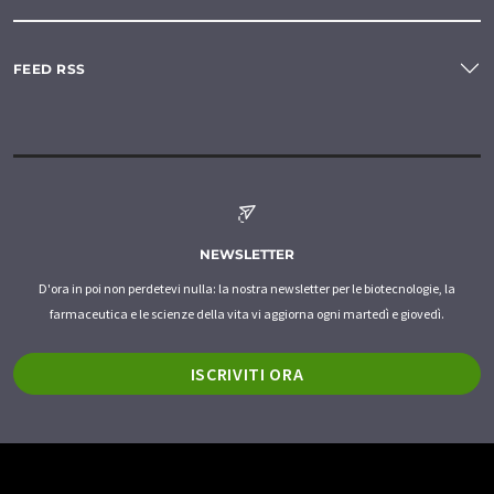
FEED RSS
NEWSLETTER
D'ora in poi non perdetevi nulla: la nostra newsletter per le biotecnologie, la
farmaceutica e le scienze della vita vi aggiorna ogni martedì e giovedì.
ISCRIVITI ORA