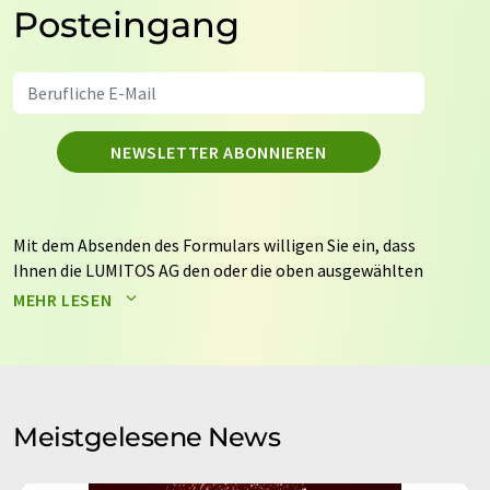
Posteingang
NEWSLETTER ABONNIEREN
Mit dem Absenden des Formulars willigen Sie ein, dass
Ihnen die LUMITOS AG den oder die oben ausgewählten
Newsletter per E-Mail zusendet. Ihre Daten werden
MEHR LESEN
nicht an Dritte weitergegeben. Die Speicherung und
Verarbeitung Ihrer Daten durch die LUMITOS AG erfolgt
auf Basis unserer
Datenschutzerklärung
. LUMITOS darf
Sie zum Zwecke der Werbung oder der Markt- und
Meinungsforschung per E-Mail kontaktieren. Ihre
Meistgelesene News
Einwilligung können Sie jederzeit ohne Angabe von
Gründen gegenüber der LUMITOS AG, Ernst-Augustin-