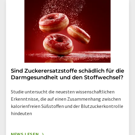
Str. 2, 12489 Berlin oder per E-Mail unter
widerruf@lumitos.com
mit Wirkung für die Zukunft
widerrufen. Zudem ist in jeder E-Mail ein Link zur
Abbestellung des entsprechenden Newsletters
enthalten.
Sind Zuckerersatzstoffe schädlich für die
Darmgesundheit und den Stoffwechsel?
Studie untersucht die neuesten wissenschaftlichen
Erkenntnisse, die auf einen Zusammenhang zwischen
kalorienfreien Süßstoffen und der Blutzuckerkontrolle
hindeuten
NEWS LESEN