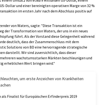
 einem Umsatz von etwa 9 Milliarden US-Dollar, einem
 US-Dollar und einer bereinigten operativen Marge von 32 %
 Transaktion im ersten Jahr nach dem Abschluss positiv auf
zender von Waters, sagte: "Diese Transaktion ist ein
g der Transformation von Waters, der uns in ein neues
höpfung führt. Als der Vorstand diese Gelegenheit während
urde deutlich, dass der Zusammenschluss mit dem
stic Solutions von BD eine hervorragende strategische
darstellt. Wir sind zuversichtlich, dass dieser
n mehreren wachstumsstarken Märkten beschleunigen und
ig erheblichen Wert bringen wird."
chleuchten, um erste Anzeichen von Krankheiten
machen
als Finalist für Europäischen Erfinderpreis 2019