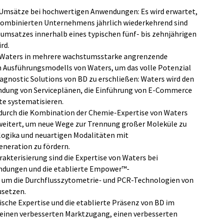
 Umsätze bei hochwertigen Anwendungen: Es wird erwartet,
kombinierten Unternehmens jährlich wiederkehrend sind
eumsatzes innerhalb eines typischen fünf- bis zehnjährigen
rd.
 Waters in mehrere wachstumsstarke angrenzende
Ausführungsmodells von Waters, um das volle Potenzial
iagnostic Solutions von BD zu erschließen: Waters wird den
ndung von Serviceplänen, die Einführung von E-Commerce
te systematisieren.
 durch die Kombination der Chemie-Expertise von Waters
rweitert, um neue Wege zur Trennung großer Moleküle zu
logika und neuartigen Modalitäten mit
eneration zu fördern.
akterisierung sind die Expertise von Waters bei
dungen und die etablierte Empower™-
, um die Durchflusszytometrie- und PCR-Technologien von
usetzen.
rische Expertise und die etablierte Präsenz von BD im
 einen verbesserten Marktzugang, einen verbesserten