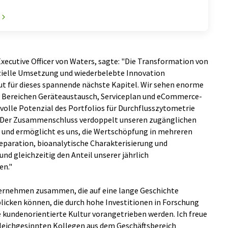
 Executive Officer von Waters, sagte: "Die Transformation von
zielle Umsetzung und wiederbelebte Innovation
gut für dieses spannende nächste Kapitel. Wir sehen enorme
en Bereichen Geräteaustausch, Serviceplan und eCommerce-
olle Potenzial des Portfolios für Durchflusszytometrie
. Der Zusammenschluss verdoppelt unseren zugänglichen
r und ermöglicht es uns, die Wertschöpfung in mehreren
paration, bioanalytische Charakterisierung und
nd gleichzeitig den Anteil unserer jährlich
en."
ernehmen zusammen, die auf eine lange Geschichte
icken können, die durch hohe Investitionen in Forschung
kundenorientierte Kultur vorangetrieben werden. Ich freue
gleichgesinnten Kollegen aus dem Geschäftsbereich