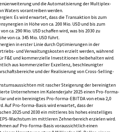
enüerweiterung und die Automatisierung der Multiplex-
on Waters vorantreiben werden.
rgien: Es wird erwartet, dass die Transaktion bis zum
nsynergien in Höhe von ca. 200 Mio. USD und bis zum
on ca. 290 Mio. USD schaffen wird, was bis 2030 zu
he von ca. 345 Mio. USD führt.
nergien in erster Linie durch Optimierungen in der
ertriebs- und Verwaltungskosten erzielt werden, während
ür F&E und kommerzielle Investitionen beibehalten wird.
htlich aus kommerzieller Exzellenz, beschleunigter
schaftsbereiche und der Realisierung von Cross-Selling-
tumsaussichten mit rascher Steigerung der bereinigten
inierte Unternehmen im Kalenderjahr 2025 einen Pro-forma-
lar und ein bereinigtes Pro-forma-EBITDA von etwa 2,0
rd. Auf Pro-forma-Basis wird erwartet, dass der
hen 2025 und 2030 ein mittleres bis hohes einstelliges
EPS-Wachstum im mittleren Zehnerbereich erzielen wird.
ehmen auf Pro-forma-Basis voraussichtlich einen