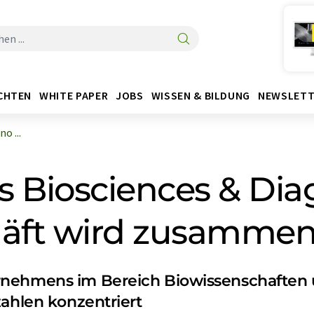
CHTEN
WHITE PAPER
JOBS
WISSEN & BILDUNG
NEWSLETT
o ...
 Biosciences & Dia
häft wird zusammen
nehmens im Bereich Biowissenschaften un
zahlen konzentriert