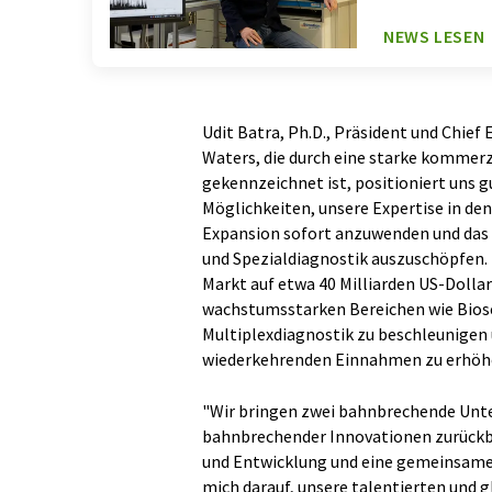
NEWS LESEN
Udit Batra, Ph.D., Präsident und Chief
Waters, die durch eine starke kommer
gekennzeichnet ist, positioniert uns 
Möglichkeiten, unsere Expertise in d
Expansion sofort anzuwenden und das v
und Spezialdiagnostik auszuschöpfen
Markt auf etwa 40 Milliarden US-Dolla
wachstumsstarken Bereichen wie Biose
Multiplexdiagnostik zu beschleunigen u
wiederkehrenden Einnahmen zu erhöh
"Wir bringen zwei bahnbrechende Unt
bahnbrechender Innovationen zurückbl
und Entwicklung und eine gemeinsame 
mich darauf, unsere talentierten und 