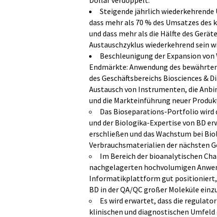
Dollar verdoppelt.
Steigende jährlich wiederkehrende
dass mehr als 70 % des Umsatzes des 
und dass mehr als die Hälfte des Gerät
Austauschzyklus wiederkehrend sein wi
Beschleunigung der Expansion von
Endmärkte: Anwendung des bewährten 
des Geschäftsbereichs Biosciences & D
Austausch von Instrumenten, die Anbi
und die Markteinführung neuer Produk
Das Bioseparations-Portfolio wird
und der Biologika-Expertise von BD e
erschließen und das Wachstum bei Bio
Verbrauchsmaterialien der nächsten G
Im Bereich der bioanalytischen Char
nachgelagerten hochvolumigen Anwen
Informatikplattform gut positioniert
BD in der QA/QC großer Moleküle einz
Es wird erwartet, dass die regulato
klinischen und diagnostischen Umfeld