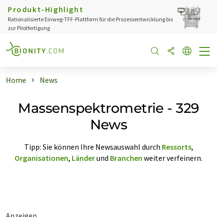
Produkt-Highlight
Rationalisierte Einweg-TFF-Plattform für die Prozessentwicklung bis
zur Pilotfertigung
Home
News
Massenspektrometrie - 329
News
Tipp: Sie können Ihre Newsauswahl durch
Ressorts
,
Organisationen
,
Länder
und
Branchen
weiter verfeinern.
Anzeigen