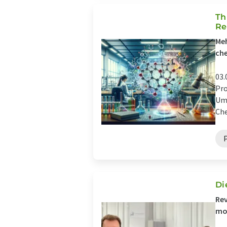
Th
Re
Meh
che
03.
Pro
Um 
Che
Di
Rev
mol