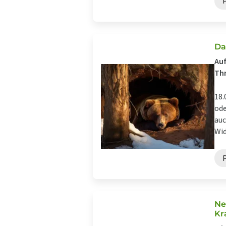
Da
Auf
Th
18.
ode
auc
Wid
Ne
Kr