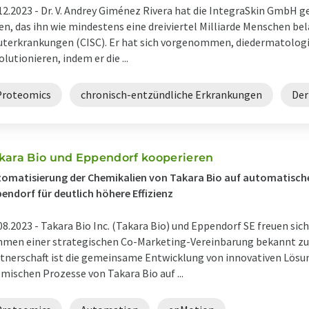
12.2023 -
Dr. V. Andrey Giménez Rivera hat die IntegraSkin GmbH 
en, das ihn wie mindestens eine dreiviertel Milliarde Menschen be
terkrankungen (CISC). Er hat sich vorgenommen, diedermatologi
olutionieren, indem er die ...
Proteomics
chronisch-entzündliche Erkrankungen
Der
kara Bio und Eppendorf kooperieren
omatisierung der Chemikalien von Takara Bio auf automatisch
endorf für deutlich höhere Effizienz
08.2023 -
Takara Bio Inc. (Takara Bio) und Eppendorf SE freuen si
men einer strategischen Co-Marketing-Vereinbarung bekannt zu g
tnerschaft ist die gemeinsame Entwicklung von innovativen Lösu
mischen Prozesse von Takara Bio auf ...