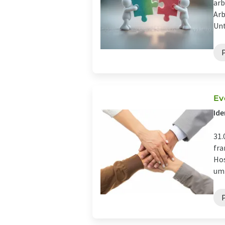
arb
Arb
Unt
Ev
Ide
31.
fra
Hos
um 