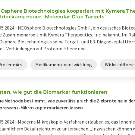
Osphere Biotechnologies kooperiert mit Kymera The
tdeckung neuer "Molecular Glue Targets"
05.2024 -
NEOsphere Biotechnologies GmbH, ein deutsches Biot
e Zusammenarbeit mit Kymera Therapeutics, Inc. bekannt. Im Ra
sphere Biotechnologies seine Target- und E3-Diagnoseplattfor
e"-Verbindungen auf Proteom-Ebene und ...
Proteomics
Medikamentenentwicklung
Wirkstofffors
sten, wie gut die Biomarker funktionieren
e Methode bestimmt, wie zuverlässig sich die Zielproteine in d
oreszenz-Mikroskopie markieren lassen
05.2024 -
Moderne Mikroskopie-Verfahren erlauben es, das Innenle
taunlichem Detailreichtum zu untersuchen. „Inzwischen können w