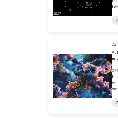
Int
Lei
Ac
Auf
en
02.
bez
ent
den