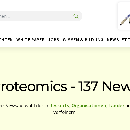
CHTEN
WHITE PAPER
JOBS
WISSEN & BILDUNG
NEWSLETT
roteomics - 137 Ne
Ihre Newsauswahl durch
Ressorts
,
Organisationen
,
Länder
u
verfeinern.