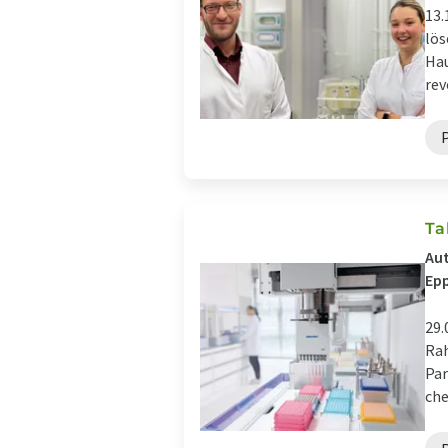
13.
lös
Hau
rev
Ta
Aut
Epp
29.
Rah
Par
che