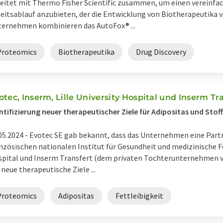
eitet mit Thermo Fisher Scientific zusammen, um einen vereinfa
eitsablauf anzubieten, der die Entwicklung von Biotherapeutika ve
ernehmen kombinieren das AutoFox® ...
Proteomics
Biotherapeutika
Drug Discovery
otec, Inserm, Lille University Hospital und Inserm Tr
ntifizierung neuer therapeutischer Ziele für Adipositas und St
05.2024 -
Evotec SE gab bekannt, dass das Unternehmen eine Part
nzösischen nationalen Institut für Gesundheit und medizinische F
pital und Inserm Transfert (dem privaten Tochterunternehmen v
neue therapeutische Ziele ...
Proteomics
Adipositas
Fettleibigkeit