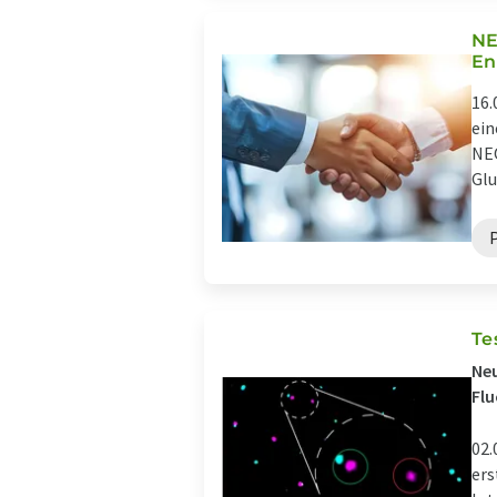
NE
En
16.
ein
NEO
Glu
Te
Neu
Flu
02.
ers