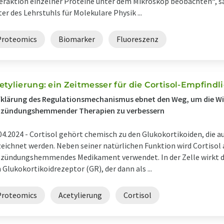
eraktion einzelner Proteine unter dem Mikroskop beobachten“, 
ter des Lehrstuhls für Molekulare Physik ...
Proteomics
Biomarker
Fluoreszenz
etylierung: ein Zeitmesser für die Cortisol-Empfindl
klärung des Regulationsmechanismus ebnet den Weg, um die W
tzündungshemmender Therapien zu verbessern
04.2024 -
Cortisol gehört chemisch zu den Glukokortikoiden, die 
eichnet werden. Neben seiner natürlichen Funktion wird Cortisol 
zündungshemmendes Medikament verwendet. In der Zelle wirkt 
 Glukokortikoidrezeptor (GR), der dann als ...
Proteomics
Acetylierung
Cortisol