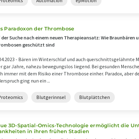
Proteomics
Automation
epMotion
s Paradoxon der Thrombose
 der Suche nach einem neuen Therapieansatz: Wie Braunbären 
rombosen geschützt sind
04.2023 -
Bären im Winterschlaf und auch querschnittsgelähmte 
r gar Jahre, nahezu bewegungslos liegend. Bei gesunden Mensche
h immer mit dem Risiko einer Thrombose einher. Paradox, aber d
erspruch ging nun ein ...
Proteomics
Blutgerinnsel
Blutplättchen
ue 3D-Spatial-Omics-Technologie ermöglicht die U
ankheiten in ihren frühen Stadien