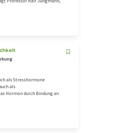
sagt Professor Ralf Jungmann,
ichkeit
irkung
auch als Stresshormone
auch als
das Hormon durch Bindung an