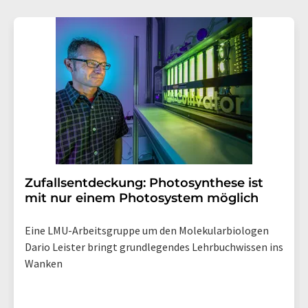
Gründen gegenüber der LUMITOS AG, Ernst-Augustin-
Str. 2, 12489 Berlin oder per E-Mail unter
widerruf@lumitos.com
mit Wirkung für die Zukunft
widerrufen. Zudem ist in jeder E-Mail ein Link zur
Abbestellung des entsprechenden Newsletters
enthalten.
Zufallsentdeckung: Photosynthese ist
mit nur einem Photosystem möglich
Eine LMU-Arbeitsgruppe um den Molekularbiologen
Dario Leister bringt grundlegendes Lehrbuchwissen ins
Wanken