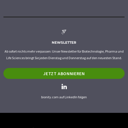
NEWSLETTER
Ab sofort nichts mehr verpassen: Unser Newsletter für Biotechnologie, Pharma und
Life Sciences bringt Sie jeden Dienstag und Donnerstag auf den neuesten Stand.
JETZT ABONNIEREN
bionity.com auf LinkedIn folgen