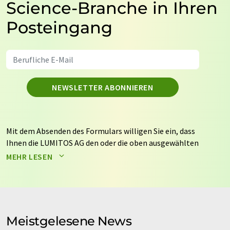
Science-Branche in Ihren
Posteingang
NEWSLETTER ABONNIEREN
Mit dem Absenden des Formulars willigen Sie ein, dass
Ihnen die LUMITOS AG den oder die oben ausgewählten
Newsletter per E-Mail zusendet. Ihre Daten werden
MEHR LESEN
nicht an Dritte weitergegeben. Die Speicherung und
Verarbeitung Ihrer Daten durch die LUMITOS AG erfolgt
auf Basis unserer
Datenschutzerklärung
. LUMITOS darf
Sie zum Zwecke der Werbung oder der Markt- und
Meinungsforschung per E-Mail kontaktieren. Ihre
Meistgelesene News
Einwilligung können Sie jederzeit ohne Angabe von