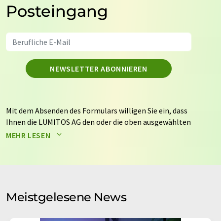
Posteingang
NEWSLETTER ABONNIEREN
Mit dem Absenden des Formulars willigen Sie ein, dass
Ihnen die LUMITOS AG den oder die oben ausgewählten
Newsletter per E-Mail zusendet. Ihre Daten werden
MEHR LESEN
nicht an Dritte weitergegeben. Die Speicherung und
Verarbeitung Ihrer Daten durch die LUMITOS AG erfolgt
auf Basis unserer
Datenschutzerklärung
. LUMITOS darf
Sie zum Zwecke der Werbung oder der Markt- und
Meinungsforschung per E-Mail kontaktieren. Ihre
Meistgelesene News
Einwilligung können Sie jederzeit ohne Angabe von
Gründen gegenüber der LUMITOS AG, Ernst-Augustin-