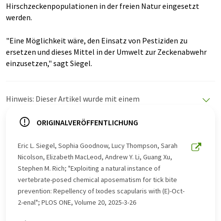
Hirschzeckenpopulationen in der freien Natur eingesetzt
werden.
"Eine Möglichkeit wäre, den Einsatz von Pestiziden zu
ersetzen und dieses Mittel in der Umwelt zur Zeckenabwehr
einzusetzen," sagt Siegel.
Hinweis: Dieser Artikel wurde mit einem
Computersystem ohne menschlichen Eingriff übersetzt.
LUMITOS bietet diese automatischen Übersetzungen
ORIGINALVERÖFFENTLICHUNG
an, um eine größere Bandbreite an aktuellen
Nachrichten zu präsentieren. Da dieser Artikel mit
Eric L. Siegel, Sophia Goodnow, Lucy Thompson, Sarah
automatischer Übersetzung übersetzt wurde, ist es
Nicolson, Elizabeth MacLeod, Andrew Y. Li, Guang Xu,
möglich, dass er Fehler im Vokabular, in der Syntax oder
Stephen M. Rich; "Exploiting a natural instance of
in der Grammatik enthält. Den ursprünglichen Artikel in
vertebrate-posed chemical aposematism for tick bite
Englisch finden Sie
hier
.
prevention: Repellency of Ixodes scapularis with (E)-Oct-
2-enal"; PLOS ONE, Volume 20, 2025-3-26