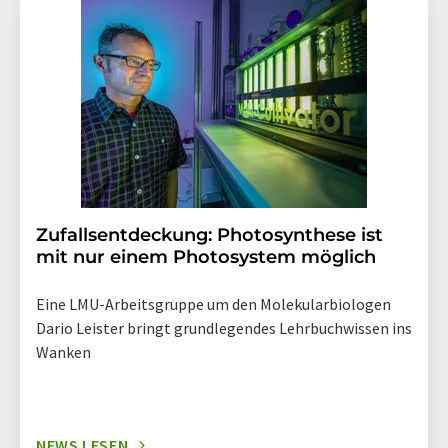
Str. 2, 12489 Berlin oder per E-Mail unter
widerruf@lumitos.com
mit Wirkung für die Zukunft
widerrufen. Zudem ist in jeder E-Mail ein Link zur
Abbestellung des entsprechenden Newsletters
enthalten.
Zufallsentdeckung: Photosynthese ist
mit nur einem Photosystem möglich
Eine LMU-Arbeitsgruppe um den Molekularbiologen
Dario Leister bringt grundlegendes Lehrbuchwissen ins
Wanken
NEWS LESEN