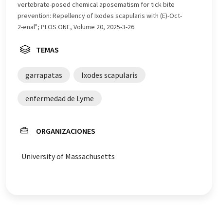
Inglés se puede encontrar
aquí
.
vertebrate-posed chemical aposematism for tick bite
prevention: Repellency of Ixodes scapularis with (E)-Oct-
2-enal"; PLOS ONE, Volume 20, 2025-3-26
TEMAS
garrapatas
Ixodes scapularis
enfermedad de Lyme
ORGANIZACIONES
University of Massachusetts