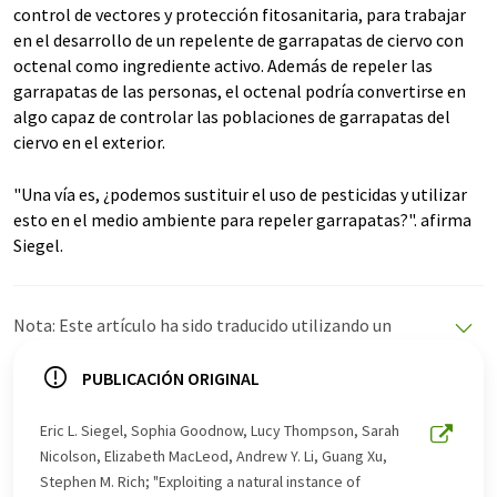
control de vectores y protección fitosanitaria, para trabajar
en el desarrollo de un repelente de garrapatas de ciervo con
octenal como ingrediente activo. Además de repeler las
garrapatas de las personas, el octenal podría convertirse en
algo capaz de controlar las poblaciones de garrapatas del
ciervo en el exterior.
"Una vía es, ¿podemos sustituir el uso de pesticidas y utilizar
esto en el medio ambiente para repeler garrapatas?". afirma
Siegel.
Nota: Este artículo ha sido traducido utilizando un
sistema informático sin intervención humana. LUMITOS
ofrece estas traducciones automáticas para presentar
PUBLICACIÓN ORIGINAL
una gama más amplia de noticias de actualidad. Como
este artículo ha sido traducido con traducción
Eric L. Siegel, Sophia Goodnow, Lucy Thompson, Sarah
automática, es posible que contenga errores de
Nicolson, Elizabeth MacLeod, Andrew Y. Li, Guang Xu,
vocabulario, sintaxis o gramática. El artículo original en
Stephen M. Rich; "Exploiting a natural instance of