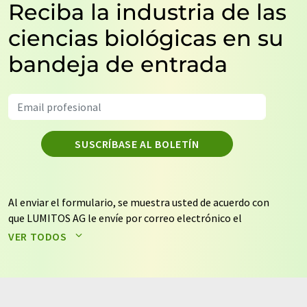
Reciba la industria de las
ciencias biológicas en su
bandeja de entrada
SUSCRÍBASE AL BOLETÍN
Al enviar el formulario, se muestra usted de acuerdo con
que LUMITOS AG le envíe por correo electrónico el
boletín o boletines seleccionados anteriormente. Sus
VER TODOS
datos no se facilitarán a terceros. El almacenamiento y
el procesamiento de sus datos se realiza sobre la base
de nuestra
política de protección de datos
. LUMITOS
puede ponerse en contacto con usted por correo