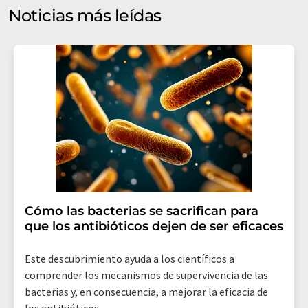
electrónico a efectos publicitarios o de investigación de
Noticias más leídas
mercado y opinión. Puede revocar en todo momento su
consentimiento sin efecto retroactivo y sin necesidad
de indicar los motivos informando por correo postal a
LUMITOS AG, Ernst-Augustin-Str. 2, 12489 Berlín
(Alemania) o por correo electrónico a
revoke@lumitos.com
. Además, en cada correo
electrónico se incluye un enlace para anular la
suscripción al boletín informativo correspondiente.
Cómo las bacterias se sacrifican para
que los antibióticos dejen de ser eficaces
Este descubrimiento ayuda a los científicos a
comprender los mecanismos de supervivencia de las
bacterias y, en consecuencia, a mejorar la eficacia de