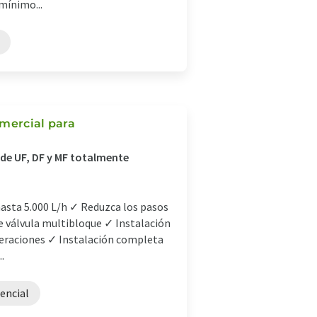
mínimo...
omercial para
 de UF, DF y MF totalmente
hasta 5.000 L/h ✓ Reduzca los pasos
de válvula multibloque ✓ Instalación
operaciones ✓ Instalación completa
.
gencial