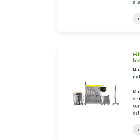
a l
Fi
bi
Max
au
Man
de 
com
del