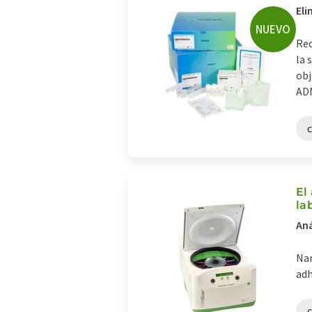
Eli
NUEVO
Red
la 
obj
ADN
El
la
Aná
Nan
adh