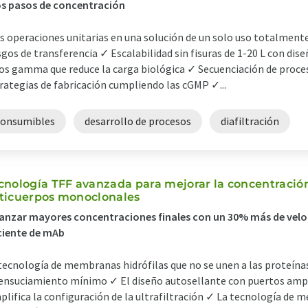
os pasos de concentración
s operaciones unitarias en una solución de un solo uso totalment
sgos de transferencia ✓ Escalabilidad sin fisuras de 1-20 L con dise
os gamma que reduce la carga biológica ✓ Secuenciación de proceso
rategias de fabricación cumpliendo las cGMP ✓...
consumibles
desarrollo de procesos
diafiltración
cnología TFF avanzada para mejorar la concentració
ticuerpos monoclonales
anzar mayores concentraciones finales con un 30% más de veloc
ciente de mAb
tecnología de membranas hidrófilas que no se unen a las proteína
ensuciamiento mínimo ✓ El diseño autosellante con puertos ampli
plifica la configuración de la ultrafiltración ✓ La tecnología de 