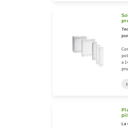
So
pr
Tec
pur
Con
pol
a 1
pru
Pl
pi
La 