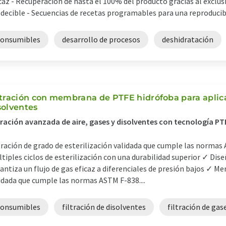
caz - Recuperación de hasta el 100% del producto gracias al exclusi
decible - Secuencias de recetas programables para una reproducibil
consumibles
desarrollo de procesos
deshidratación
ltración con membrana de PTFE hidrófoba para aplica
solventes
tración avanzada de aire, gases y disolventes con tecnología PT
tración de grado de esterilización validada que cumple las norma
tiples ciclos de esterilización con una durabilidad superior ✓ D
antiza un flujo de gas eficaz a diferenciales de presión bajos ✓ M
idada que cumple las normas ASTM F-838....
consumibles
filtración de disolventes
filtración de gas