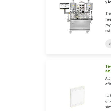
y l
Tre
rie
ray
est
Te
an
Alc
efi
La 
un 
sim