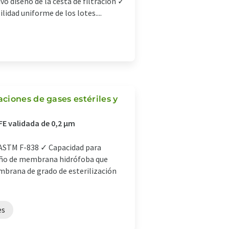
vo diseño de la cesta de filtración ✓
idad uniforme de los lotes....
ciones de gases estériles y
FE validada de 0,2 µm
s ASTM F-838 ✓ Capacidad para
iseño de membrana hidrófoba que
embrana de grado de esterilización
es