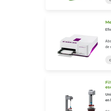
Me
Efi
Abs
de 
Fi
es
Uni
en