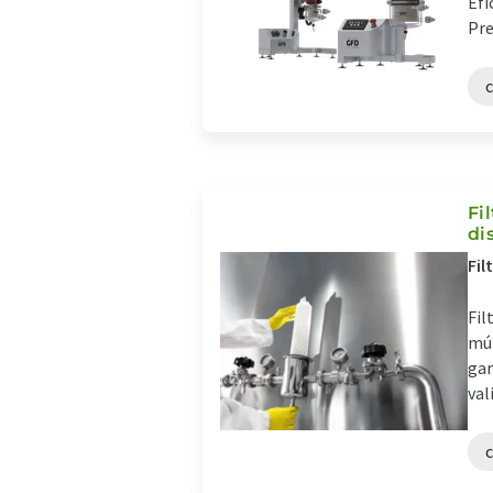
Efi
Pre
Fi
di
Fil
Fil
múl
gar
val