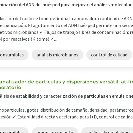
minación del ADN del huésped para mejorar el análisis molecular
ucción del ruido de fondo: elimina la abrumadora cantidad de ADN 
secuenciación: El agotamiento del ADN huésped permite una secu
etivos microbianos ✓ Flujos de trabajo libres de contaminación: r
 por reactivos (Kitome) ✓...
consumibles
análisis microbianos
control de calidad
 analizador de partículas y dispersiónes versátil: at-li
boratorio
lisis de estabilidad y caracterización de partículas en emulsion
opartículas, gotas: distribución de tamaño, densidad, parámetro
esión ✓ Estabilidad directa y acelerada para I+D, control de calidad
consumibles
amontonamiento
análisis de emulsiones