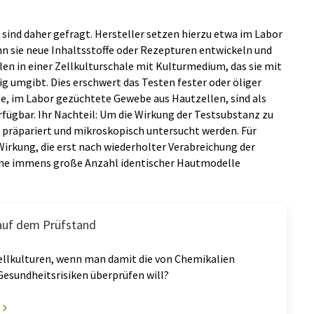
sind daher gefragt. Hersteller setzen hierzu etwa im Labor
n sie neue Inhaltsstoffe oder Rezepturen entwickeln und
en in einer Zellkulturschale mit Kulturmedium, das sie mit
ig umgibt. Dies erschwert das Testen fester oder öliger
e, im Labor gezüchtete Gewebe aus Hautzellen, sind als
fügbar. Ihr Nachteil: Um die Wirkung der Testsubstanz zu
 präpariert und mikroskopisch untersucht werden. Für
irkung, die erst nach wiederholter Verabreichung der
eine immens große Anzahl identischer Hautmodelle
 auf dem Prüfstand
Zellkulturen, wenn man damit die von Chemikalien
esundheitsrisiken überprüfen will?