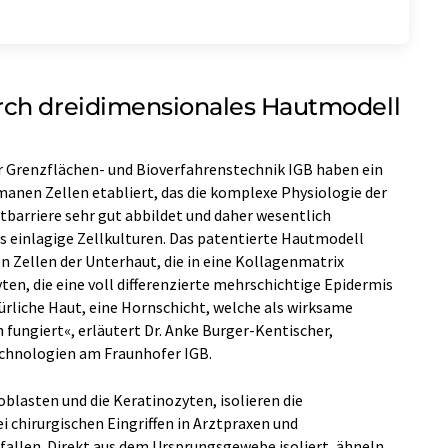
rch dreidimensionales Hautmodell
r Grenzflächen- und Bioverfahrenstechnik IGB haben ein
anen Zellen etabliert, das die komplexe Physiologie der
tbarriere sehr gut abbildet und daher wesentlich
ls einlagige Zellkulturen. Das patentierte Hautmodell
n Zellen der Unterhaut, die in eine Kollagenmatrix
ten, die eine voll differenzierte mehrschichtige Epidermis
atürliche Haut, eine Hornschicht, welche als wirksame
fungiert«, erläutert Dr. Anke Burger-Kentischer,
echnologien am Fraunhofer IGB.
oblasten und die Keratinozyten, isolieren die
i chirurgischen Eingriffen in Arztpraxen und
allen. Direkt aus dem Ursprungsgewebe isoliert, ähneln