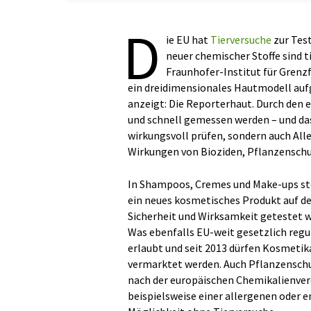
D
ie EU hat
Tierversuche
zur Tes
neuer chemischer Stoffe sind 
Fraunhofer-Institut für Grenz
ein dreidimensionales Hautmodell aufg
anzeigt: Die Reporterhaut. Durch den 
und schnell gemessen werden – und das
wirkungsvoll prüfen, sondern auch Al
Wirkungen von Bioziden, Pflanzensch
In Shampoos, Cremes und Make-ups ste
ein neues kosmetisches Produkt auf d
Sicherheit und Wirksamkeit getestet w
Was ebenfalls EU-weit gesetzlich regul
erlaubt und seit 2013 dürfen Kosmetika
vermarktet werden. Auch Pflanzenschu
nach der europäischen Chemikalienver
beispielsweise einer allergenen oder