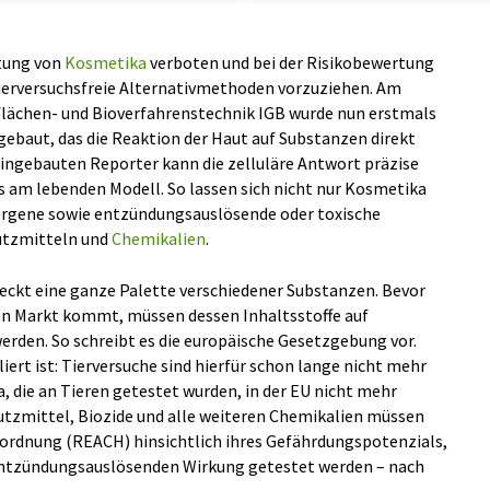
tung von
Kosmetika
verboten und bei der Risikobewertung
tierversuchsfreie Alternativmethoden vorzuziehen. Am
flächen- und Bioverfahrenstechnik IGB wurde nun erstmals
ebaut, das die Reaktion der Haut auf Substanzen direkt
eingebauten Reporter kann die zelluläre Antwort präzise
 am lebenden Modell. So lassen sich nicht nur Kosmetika
lergene sowie entzündungsauslösende oder toxische
utzmitteln und
Chemikalien
.
ckt eine ganze Palette verschiedener Substanzen. Bevor
en Markt kommt, müssen dessen Inhaltsstoffe auf
erden. So schreibt es die europäische Gesetzgebung vor.
iert ist: Tierversuche sind hierfür schon lange nicht mehr
, die an Tieren getestet wurden, in der EU nicht mehr
tzmittel, Biozide und alle weiteren Chemikalien müssen
ordnung (REACH) hinsichtlich ihres Gefährdungspotenzials,
 entzündungsauslösenden Wirkung getestet werden – nach