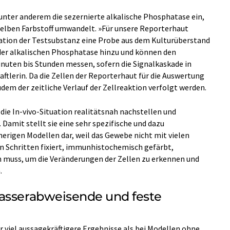
unter anderem die sezernierte alkalische Phosphatase ein,
 gelben Farbstoff umwandelt. »Für unsere Reporterhaut
ation der Testsubstanz eine Probe aus dem Kulturüberstand
der alkalischen Phosphatase hinzu und können den
nuten bis Stunden messen, sofern die Signalkaskade in
ftlerin. Da die Zellen der Reporterhaut für die Auswertung
em der zeitliche Verlauf der Zellreaktion verfolgt werden.
die In-vivo-Situation realitätsnah nachstellen und
 Damit stellt sie eine sehr spezifische und dazu
herigen Modellen dar, weil das Gewebe nicht mit vielen
 Schritten fixiert, immunhistochemisch gefärbt,
 muss, um die Veränderungen der Zellen zu erkennen und
.
wasserabweisende und feste
 viel aussagekräftigere Ergebnisse als bei Modellen ohne