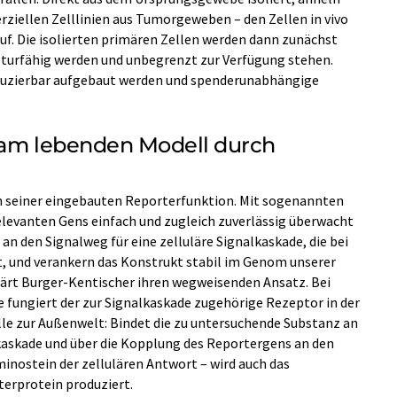
ziellen Zelllinien aus Tumorgeweben – den Zellen in vivo
uf. Die isolierten primären Zellen werden dann zunächst
ulturfähig werden und unbegrenzt zur Verfügung stehen.
uzierbar aufgebaut werden und spenderunabhängige
 am lebenden Modell durch
an seiner eingebauten Reporterfunktion. Mit sogenannten
elevanten Gens einfach und zugleich zuverlässig überwacht
n den Signalweg für eine zelluläre Signalkaskade, die bei
t, und verankern das Konstrukt stabil im Genom unserer
lärt Burger-Kentischer ihren wegweisenden Ansatz. Bei
fungiert der zur Signalkaskade zugehörige Rezeptor in der
le zur Außenwelt: Bindet die zu untersuchende Substanz an
alkaskade und über die Kopplung des Reportergens an den
minostein der zellulären Antwort – wird auch das
erprotein produziert.