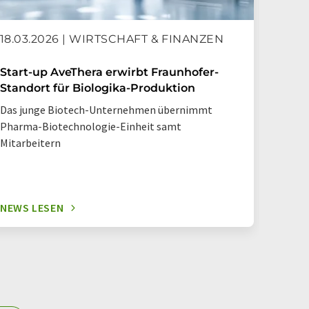
18.03.2026 | WIRTSCHAFT & FINANZEN
05.0
Start-up AveThera erwirbt Fraunhofer-
Intell
Standort für Biologika-Produktion
Zellp
Das junge Biotech-Unternehmen übernimmt
Fraunh
Pharma-Biotechnologie-Einheit samt
Qualit
Mitarbeitern
objekt
NEWS LESEN
NEWS 