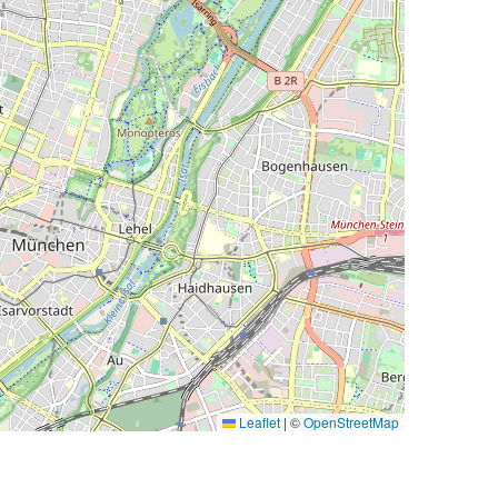
Leaflet
|
©
OpenStreetMap