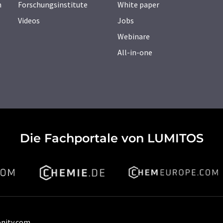
n
Forschungsinstitute
White paper
Videos
Jobs
Webinare
All-in-one
Die Fachportale von LUMITOS
onity.com