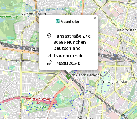
×
Hansastraße 27 c
80686 München
Deutschland
fraunhofer.de
+49891205-0