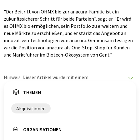
"Der Beitritt von OHMX.bio zur anacura-Familie ist ein
zukunftssicherer Schritt für beide Parteien", sagt er. "Er wird
es OHMX.bio ermöglichen, sein Portfolio zu erweitern und
neue Märkte zu erschließen, und er stärkt das Angebot an
innovativen Technologien von anacura. Gemeinsam festigen
wir die Position von anacura als One-Stop-Shop für Kunden
und Marktführer im Biotech-Ökosystem von Gent."
Hinweis: Dieser Artikel wurde mit einem
Computersystem ohne menschlichen Eingriff übersetzt.
LUMITOS bietet diese automatischen Übersetzungen
THEMEN
an, um eine größere Bandbreite an aktuellen
Nachrichten zu präsentieren. Da dieser Artikel mit
Akquisitionen
automatischer Übersetzung übersetzt wurde, ist es
möglich, dass er Fehler im Vokabular, in der Syntax oder
in der Grammatik enthält. Den ursprünglichen Artikel in
ORGANISATIONEN
Englisch finden Sie
hier
.