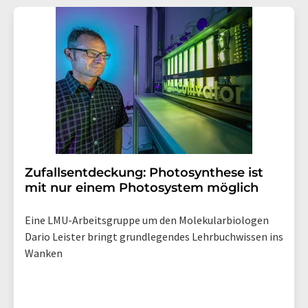
Str. 2, 12489 Berlin oder per E-Mail unter
widerruf@lumitos.com
mit Wirkung für die Zukunft
widerrufen. Zudem ist in jeder E-Mail ein Link zur
Abbestellung des entsprechenden Newsletters
enthalten.
Zufallsentdeckung: Photosynthese ist
mit nur einem Photosystem möglich
Eine LMU-Arbeitsgruppe um den Molekularbiologen
Dario Leister bringt grundlegendes Lehrbuchwissen ins
Wanken