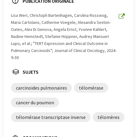
propose ces traductions automatiques pour présenter
PUBLICATION ORIGINALE
un plus large éventail d'actualités. Comme cet article a
été traduit avec traduction automatique, il est possible
Lisa Werr, Christoph Bartenhagen, Carolina Rosswog,
qu'il contienne des erreurs de vocabulaire, de syntaxe ou
Maria Cartolano, Catherine Voegele, Alexandra Sexton-
de grammaire. L'article original dans Allemand peut
Oates, Alex Di Genova, Angela Ernst, Yvonne Kahlert,
être trouvé
ici
.
Nadine Hemstedt, Stefanie Höppner, Audrey Mansuet
Lupo, et al.; "TERT Expression and Clinical Outcome in
Pulmonary Carcinoids"; Journal of Clinical Oncology, 2024-
9-30
SUJETS
carcinoïdes pulmonaires
télomérase
cancer du poumon
télomérase transcriptase inverse
télomères