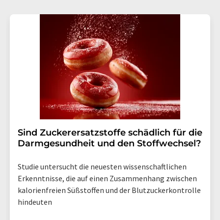
Gründen gegenüber der LUMITOS AG, Ernst-Augustin-
Str. 2, 12489 Berlin oder per E-Mail unter
widerruf@lumitos.com
mit Wirkung für die Zukunft
widerrufen. Zudem ist in jeder E-Mail ein Link zur
Abbestellung des entsprechenden Newsletters
enthalten.
Sind Zuckerersatzstoffe schädlich für die
Darmgesundheit und den Stoffwechsel?
Studie untersucht die neuesten wissenschaftlichen
Erkenntnisse, die auf einen Zusammenhang zwischen
kalorienfreien Süßstoffen und der Blutzuckerkontrolle
hindeuten