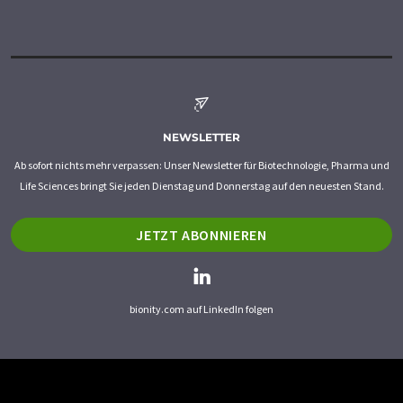
NEWSLETTER
Ab sofort nichts mehr verpassen: Unser Newsletter für Biotechnologie, Pharma und
Life Sciences bringt Sie jeden Dienstag und Donnerstag auf den neuesten Stand.
JETZT ABONNIEREN
bionity.com auf LinkedIn folgen