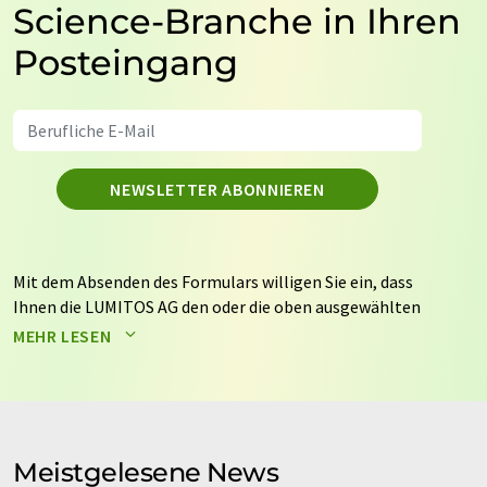
Science-Branche in Ihren
Posteingang
NEWSLETTER ABONNIEREN
Mit dem Absenden des Formulars willigen Sie ein, dass
Ihnen die LUMITOS AG den oder die oben ausgewählten
Newsletter per E-Mail zusendet. Ihre Daten werden
MEHR LESEN
nicht an Dritte weitergegeben. Die Speicherung und
Verarbeitung Ihrer Daten durch die LUMITOS AG erfolgt
auf Basis unserer
Datenschutzerklärung
. LUMITOS darf
Sie zum Zwecke der Werbung oder der Markt- und
Meinungsforschung per E-Mail kontaktieren. Ihre
Meistgelesene News
Einwilligung können Sie jederzeit ohne Angabe von