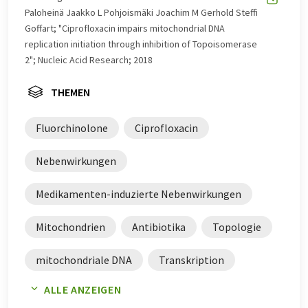
Paloheinä Jaakko L Pohjoismäki Joachim M Gerhold Steffi
Goffart; "Ciprofloxacin impairs mitochondrial DNA
replication initiation through inhibition of Topoisomerase
2"; Nucleic Acid Research; 2018
THEMEN
Fluorchinolone
Ciprofloxacin
Nebenwirkungen
Medikamenten-induzierte Nebenwirkungen
Mitochondrien
Antibiotika
Topologie
mitochondriale DNA
Transkription
ALLE ANZEIGEN
Topoisomerasen
mtDNA