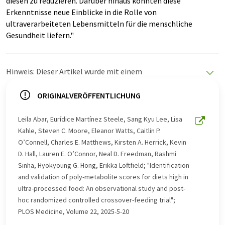
diesen zu reduzieren. Darüber hinaus könnten diese
Erkenntnisse neue Einblicke in die Rolle von
ultraverarbeiteten Lebensmitteln für die menschliche
Gesundheit liefern."
Hinweis: Dieser Artikel wurde mit einem
Computersystem ohne menschlichen Eingriff übersetzt.
LUMITOS bietet diese automatischen Übersetzungen
ORIGINALVERÖFFENTLICHUNG
an, um eine größere Bandbreite an aktuellen
Nachrichten zu präsentieren. Da dieser Artikel mit
Leila Abar, Eurídice Martínez Steele, Sang Kyu Lee, Lisa
automatischer Übersetzung übersetzt wurde, ist es
Kahle, Steven C. Moore, Eleanor Watts, Caitlin P.
möglich, dass er Fehler im Vokabular, in der Syntax oder
O’Connell, Charles E. Matthews, Kirsten A. Herrick, Kevin
in der Grammatik enthält. Den ursprünglichen Artikel in
D. Hall, Lauren E. O’Connor, Neal D. Freedman, Rashmi
Englisch finden Sie
hier
.
Sinha, Hyokyoung G. Hong, Erikka Loftfield; "Identification
and validation of poly-metabolite scores for diets high in
ultra-processed food: An observational study and post-
hoc randomized controlled crossover-feeding trial";
PLOS Medicine, Volume 22, 2025-5-20