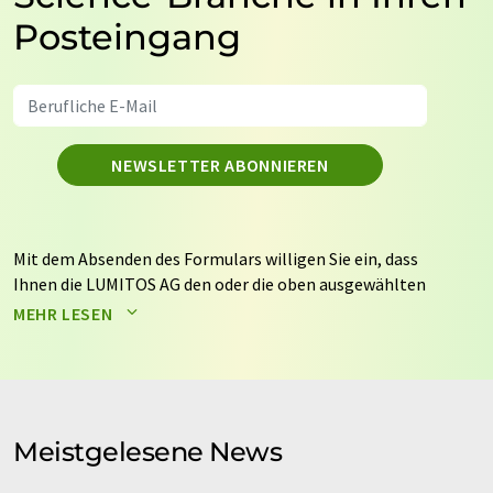
Posteingang
NEWSLETTER ABONNIEREN
Mit dem Absenden des Formulars willigen Sie ein, dass
Ihnen die LUMITOS AG den oder die oben ausgewählten
Newsletter per E-Mail zusendet. Ihre Daten werden
MEHR LESEN
nicht an Dritte weitergegeben. Die Speicherung und
Verarbeitung Ihrer Daten durch die LUMITOS AG erfolgt
auf Basis unserer
Datenschutzerklärung
. LUMITOS darf
Sie zum Zwecke der Werbung oder der Markt- und
Meinungsforschung per E-Mail kontaktieren. Ihre
Meistgelesene News
Einwilligung können Sie jederzeit ohne Angabe von
Gründen gegenüber der LUMITOS AG, Ernst-Augustin-