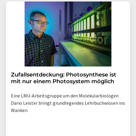
Str. 2, 12489 Berlin oder per E-Mail unter
widerruf@lumitos.com
mit Wirkung für die Zukunft
widerrufen. Zudem ist in jeder E-Mail ein Link zur
Abbestellung des entsprechenden Newsletters
enthalten.
Zufallsentdeckung: Photosynthese ist
mit nur einem Photosystem möglich
Eine LMU-Arbeitsgruppe um den Molekularbiologen
Dario Leister bringt grundlegendes Lehrbuchwissen ins
Wanken