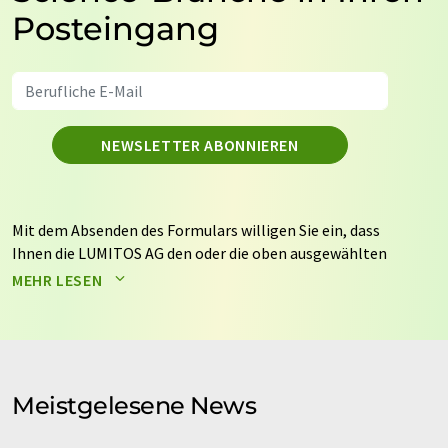
Posteingang
NEWSLETTER ABONNIEREN
Mit dem Absenden des Formulars willigen Sie ein, dass
Ihnen die LUMITOS AG den oder die oben ausgewählten
Newsletter per E-Mail zusendet. Ihre Daten werden
MEHR LESEN
nicht an Dritte weitergegeben. Die Speicherung und
Verarbeitung Ihrer Daten durch die LUMITOS AG erfolgt
auf Basis unserer
Datenschutzerklärung
. LUMITOS darf
Sie zum Zwecke der Werbung oder der Markt- und
Meinungsforschung per E-Mail kontaktieren. Ihre
Meistgelesene News
Einwilligung können Sie jederzeit ohne Angabe von
Gründen gegenüber der LUMITOS AG, Ernst-Augustin-