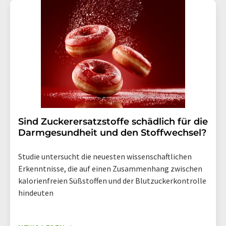
Str. 2, 12489 Berlin oder per E-Mail unter
widerruf@lumitos.com
mit Wirkung für die Zukunft
widerrufen. Zudem ist in jeder E-Mail ein Link zur
Abbestellung des entsprechenden Newsletters
enthalten.
Sind Zuckerersatzstoffe schädlich für die
Darmgesundheit und den Stoffwechsel?
Studie untersucht die neuesten wissenschaftlichen
Erkenntnisse, die auf einen Zusammenhang zwischen
kalorienfreien Süßstoffen und der Blutzuckerkontrolle
hindeuten