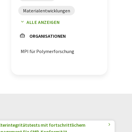
Materialentwicklungen
ALLE ANZEIGEN
Elektronik
ORGANISATIONEN
elektrische Leitfähigkeit
MPI für Polymerforschung
Polymerforschung
Bioelektronik
lterintegritätstests mit fortschrittlichem
anagement für GMP-Konformität