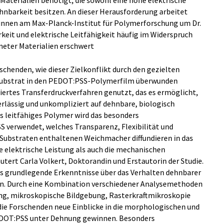
Materialien benötigt, die sowohl eine hohe elektrische
hnbarkeit besitzen. An dieser Herausforderung arbeitet
*innen am Max-Planck-Institut für Polymerforschung um Dr.
rkeit und elektrische Leitfähigkeit häufig im Widerspruch
neter Materialien erschwert
rschenden, wie dieser Zielkonflikt durch den gezielten
Substrat in den PEDOT:PSS-Polymerfilm überwunden
liertes Transferdruckverfahren genutzt, das es ermöglicht,
erlässig und unkompliziert auf dehnbare, biologisch
s leitfähiges Polymer wird das besonders
 verwendet, welches Transparenz, Flexibilität und
n Substraten enthaltenen Weichmacher diffundieren in das
e elektrische Leistung als auch die mechanischen
utert Carla Volkert, Doktorandin und Erstautorin der Studie.
us grundlegende Erkenntnisse über das Verhalten dehnbarer
en. Durch eine Kombination verschiedener Analysemethoden
ung, mikroskopische Bildgebung, Rasterkraftmikroskopie
e Forschenden neue Einblicke in die morphologischen und
EDOT:PSS unter Dehnung gewinnen. Besonders