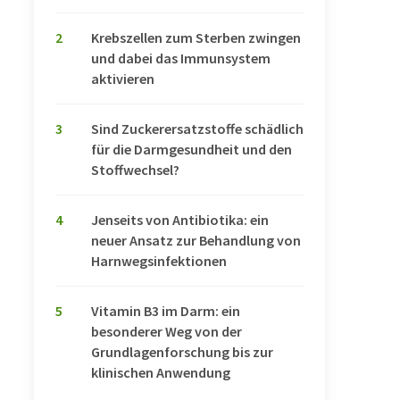
2
Krebszellen zum Sterben zwingen
und dabei das Immunsystem
aktivieren
3
Sind Zuckerersatzstoffe schädlich
für die Darmgesundheit und den
Stoffwechsel?
4
Jenseits von Antibiotika: ein
neuer Ansatz zur Behandlung von
Harnwegsinfektionen
5
Vitamin B3 im Darm: ein
besonderer Weg von der
Grundlagenforschung bis zur
klinischen Anwendung