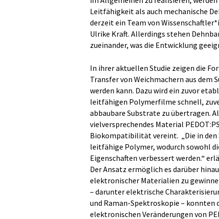
im Allgemeinen zu realisieren, werden 
Leitfähigkeit als auch mechanische De
derzeit ein Team von Wissenschaftler
Ulrike Kraft. Allerdings stehen Dehnba
zueinander, was die Entwicklung geeig
In ihrer aktuellen Studie zeigen die Fo
Transfer von Weichmachern aus dem 
werden kann. Dazu wird ein zuvor etab
leitfähigen Polymerfilme schnell, zuv
abbaubare Substrate zu übertragen. Al
vielversprechendes Material PEDOT:PSS
Biokompatibilität vereint. „Die in de
leitfähige Polymer, wodurch sowohl di
Eigenschaften verbessert werden.“ erlä
Der Ansatz ermöglich es darüber hina
elektronischer Materialien zu gewinn
– darunter elektrische Charakterisier
und Raman-Spektroskopie – konnten di
elektronischen Veränderungen von P