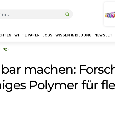
CHTEN
WHITE PAPER
JOBS
WISSEN & BILDUNG
NEWSLETT
ng ...
nbar machen: Fors
higes Polymer für fle