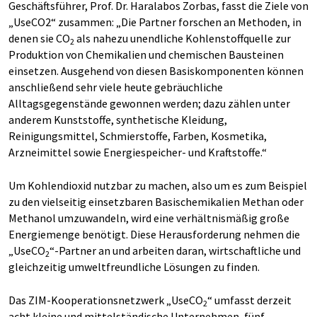
Geschäftsführer, Prof. Dr. Haralabos Zorbas, fasst die Ziele von
„UseCO2“ zusammen: „Die Partner forschen an Methoden, in
denen sie CO
als nahezu unendliche Kohlenstoffquelle zur
2
Produktion von Chemikalien und chemischen Bausteinen
einsetzen. Ausgehend von diesen Basiskomponenten können
anschließend sehr viele heute gebräuchliche
Alltagsgegenstände gewonnen werden; dazu zählen unter
anderem Kunststoffe, synthetische Kleidung,
Reinigungsmittel, Schmierstoffe, Farben, Kosmetika,
Arzneimittel sowie Energiespeicher- und Kraftstoffe.“
Um Kohlendioxid nutzbar zu machen, also um es zum Beispiel
zu den vielseitig einsetzbaren Basischemikalien Methan oder
Methanol umzuwandeln, wird eine verhältnismäßig große
Energiemenge benötigt. Diese Herausforderung nehmen die
„UseCO
“-Partner an und arbeiten daran, wirtschaftliche und
2
gleichzeitig umweltfreundliche Lösungen zu finden.
Das ZIM-Kooperationsnetzwerk „UseCO
“ umfasst derzeit
2
acht kleine und mittelständische Unternehmen, fünf