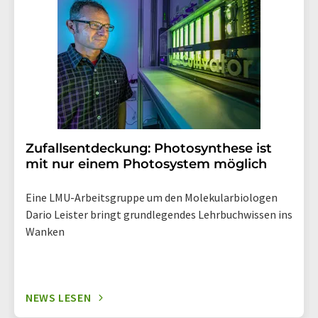
widerruf@lumitos.com
mit Wirkung für die Zukunft
widerrufen. Zudem ist in jeder E-Mail ein Link zur
Abbestellung des entsprechenden Newsletters
enthalten.
Zufallsentdeckung: Photosynthese ist
mit nur einem Photosystem möglich
Eine LMU-Arbeitsgruppe um den Molekularbiologen
Dario Leister bringt grundlegendes Lehrbuchwissen ins
Wanken
NEWS LESEN