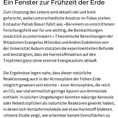
Ein Fenster zur Frühzeit der Erde
Zum Ursprung des Lebens wird aktuell viel und breit
geforscht, wobei unterschiedliche Ansätze im Fokus stehen.
Erstautor Pallab Basuri führt aus: «Bei einem so umstrittenen
Forschungsfeld war für uns wichtig, die Beobachtungen
zusätzlich zu untermauern.» Theoretische Berechnungen der
Mitautoren Evangelos Miliordos und Andrei Evdokimov von
der Universität Auburn stützten die experimentellen Befunde
und bestätigten, dass die Harnstoffreaktion auf den
Tröpfchen ganz ohne externe Energiezufuhr abläuft.
Die Ergebnisse legen nahe, dass dieser natürliche
Reaktionsweg auch in der Atmosphäre der frühen Erde
möglich gewesen sein könnte – einer Atmosphäre, die reich
an CO₂ war und vermutlich geringe Spuren von Ammoniak
enthielt. In solchen Umgebungen könnten wässrige Aerosole
oder Nebeltröpfchen als natürliche Reaktoren gewirkt haben,
in denen sich Vorläufermoleküle wie etwa Harnstoff bildeten.
«Unsere Studie zeigt, wie scheinbar banale Grenzflächen zu