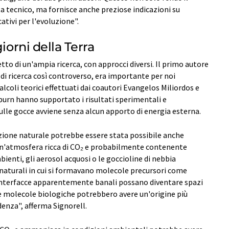
a tecnico, ma fornisce anche preziose indicazioni su
ativi per l'evoluzione".
iorni della Terra
tto di un'ampia ricerca, con approcci diversi. Il primo autore
di ricerca così controverso, era importante per noi
alcoli teorici effettuati dai coautori Evangelos Miliordos e
burn hanno supportato i risultati sperimentali e
ulle gocce avviene senza alcun apporto di energia esterna.
azione naturale potrebbe essere stata possibile anche
 un'atmosfera ricca di CO₂ e probabilmente contenente
bienti, gli aerosol acquosi o le goccioline di nebbia
naturali in cui si formavano molecole precursori come
 interfacce apparentemente banali possano diventare spazi
e molecole biologiche potrebbero avere un'origine più
enza", afferma Signorell.