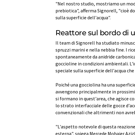
"Nel nostro studio, mostriamo un modo 
prebiotica", afferma Signorell, "cioè d
sulla superficie dell'acqua".
Reattore sul bordo di 
Il team di Signorell ha studiato minusc
spruzzi marini e nella nebbia fine. I r
spontaneamente da anidride carbonica 
goccioline in condizioni ambientali. L'i
speciale sulla superficie dell'acqua ch
Poiché una gocciolina ha una superfici
avvengono principalmente in prossimità
si formano in quest'area, che agisce c
lo strato interfacciale delle gocce d'a
convenzionali che altrimenti non avreb
"L'aspetto notevole di questa reazione
esterna", spiega Mercede Mohajer Azizb