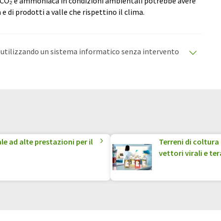
di CO₂ e ammoniaca in condizioni ambientali potrebbe avere
e di prodotti a valle che rispettino il clima.
o utilizzando un sistema informatico senza intervento
oni automatiche per presentare una gamma più ampia
olo è stato tradotto con traduzione automatica, è
lario, sintassi o grammatica. L'articolo originale in
le ad alte prestazioni per il
Terreni di coltura
vettori virali e te