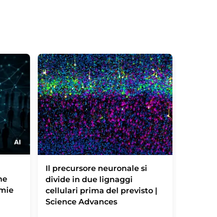
Gravi r
Il precursore neuronale si
he
attribu
divide in due lignaggi
emie
immuno
cellulari prima del previsto |
Science Advances
Livelli e