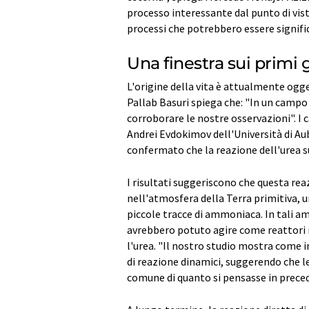
processo interessante dal punto di vist
processi che potrebbero essere signific
Una finestra sui primi g
L'origine della vita è attualmente ogge
Pallab Basuri spiega che: "In un campo 
corroborare le nostre osservazioni". I c
Andrei Evdokimov dell'Università di Au
confermato che la reazione dell'urea s
I risultati suggeriscono che questa re
nell'atmosfera della Terra primitiva,
piccole tracce di ammoniaca. In tali am
avrebbero potuto agire come reattori 
l'urea. "Il nostro studio mostra come
di reazione dinamici, suggerendo che l
comune di quanto si pensasse in preced