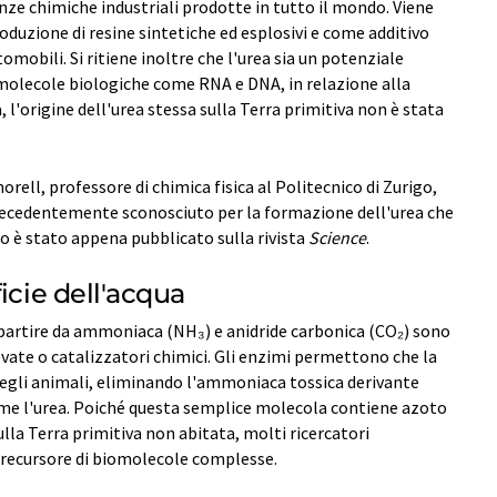
nze chimiche industriali prodotte in tutto il mondo. Viene
roduzione di resine sintetiche ed esplosivi e come additivo
utomobili. Si ritiene inoltre che l'urea sia un potenziale
molecole biologiche come RNA e DNA, in relazione alla
a, l'origine dell'urea stessa sulla Terra primitiva non è stata
rell, professore di chimica fisica al Politecnico di Zurigo,
recedentemente sconosciuto per la formazione dell'urea che
io è stato appena pubblicato sulla rivista
Science
.
icie dell'acqua
a partire da ammoniaca (NH₃) e anidride carbonica (CO₂) sono
vate o catalizzatori chimici. Gli enzimi permettono che la
egli animali, eliminando l'ammoniaca tossica derivante
me l'urea. Poiché questa semplice molecola contiene azoto
lla Terra primitiva non abitata, molti ricercatori
precursore di biomolecole complesse.