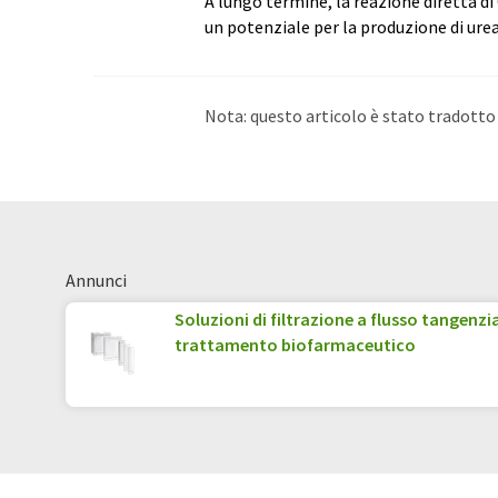
A lungo termine, la reazione diretta 
un potenziale per la produzione di urea 
Nota: questo articolo è stato tradott
umano. LUMITOS offre queste traduzi
di notizie attuali. Poiché questo artic
possibile che contenga errori di vocabo
Inglese può essere trovato
qui
.
Annunci
Soluzioni di filtrazione a flusso tangenzia
trattamento biofarmaceutico