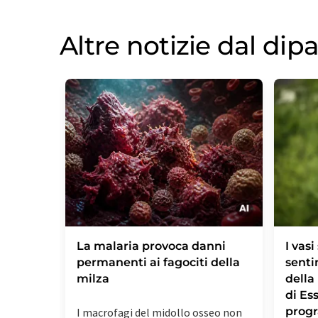
Altre notizie dal di
La malaria provoca danni
I vas
permanenti ai fagociti della
senti
milza
della
di Es
prog
I macrofagi del midollo osseo non