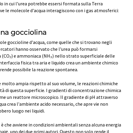
in cui l'urea potrebbe essersi formata sulla Terra
ove le molecole d'acqua interagiscono con i gas atmosferici:
una gocciolina
ole goccioline d'acqua, come quelle che si trovano negli
icercatori hanno osservato che l'urea può formarsi
(CO₂) e ammoniaca (NH₃) nello strato superficiale delle
nterfaccia fisica tra aria e liquido crea un ambiente chimico
e rende possibile la reazione spontanea.
e molto ampia rispetto al suo volume, le reazioni chimiche
 di questa superficie. I gradienti di concentrazione chimica
ome un reattore microscopico. Il gradiente di pH attraverso
cqua crea l'ambiente acido necessario, che apre vie non
bero luogo nei liquidi.
 è che avviene in condizioni ambientali senza alcuna energia
aig, uno dei due primi autori. Questo non solo rende il