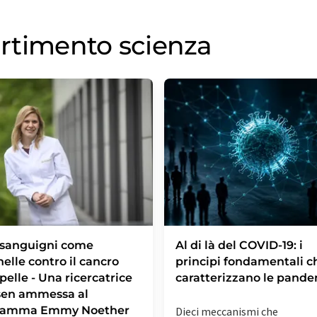
partimento scienza
i sanguigni come
Al di là del COVID-19: i
nelle contro il cancro
principi fondamentali c
 pelle - Una ricercatrice
caratterizzano le pand
sen ammessa al
ramma Emmy Noether
Dieci meccanismi che