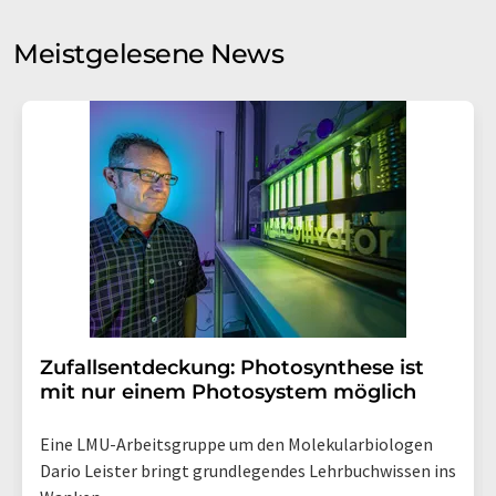
Sie zum Zwecke der Werbung oder der Markt- und
Meinungsforschung per E-Mail kontaktieren. Ihre
Meistgelesene News
Einwilligung können Sie jederzeit ohne Angabe von
Gründen gegenüber der LUMITOS AG, Ernst-Augustin-
Str. 2, 12489 Berlin oder per E-Mail unter
widerruf@lumitos.com
mit Wirkung für die Zukunft
widerrufen. Zudem ist in jeder E-Mail ein Link zur
Abbestellung des entsprechenden Newsletters
enthalten.
Zufallsentdeckung: Photosynthese ist
mit nur einem Photosystem möglich
Eine LMU-Arbeitsgruppe um den Molekularbiologen
Dario Leister bringt grundlegendes Lehrbuchwissen ins