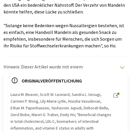
den USA ein bedenklicher Nährstoff. Der Verzehr von Mandeln
könnte helfen, diese Lücke zu schließen.
"Solange keine Bedenken wegen Nussallergien bestehen, ist
es einfach, eine Handvoll Mandeln als gesunden Snack zu
empfehlen, insbesondere für Menschen, die sich Sorgen um
ihr Risiko für Stoffwechselerkrankungen machen", so Ho.
Hinweis: Dieser Artikel wurde mit einem
Computersystem ohne menschlichen Eingriff übersetzt.
LUMITOS bietet diese automatischen Übersetzungen
ORIGINALVERÖFFENTLICHUNG
an, um eine größere Bandbreite an aktuellen
Nachrichten zu präsentieren. Da dieser Artikel mit
Laura M. Beaver, Scott W. Leonard, Sandra L. Uesugi,
automatischer Übersetzung übersetzt wurde, ist es
Carmen P. Wong, Lily-Marie Lytle, Anusha Vasudevan,
möglich, dass er Fehler im Vokabular, in der Syntax oder
Ethan M. Papenhausen, Yashasvini Jupudi, Deborah Bella,
in der Grammatik enthält. Den ursprünglichen Artikel in
Gerd Bobe, Maret G. Traber, Emily Ho; "Beneficial changes
Englisch finden Sie
hier
.
in total cholesterol, LDL-C, biomarkers of intestinal
inflammation, and vitamin E status in adults with