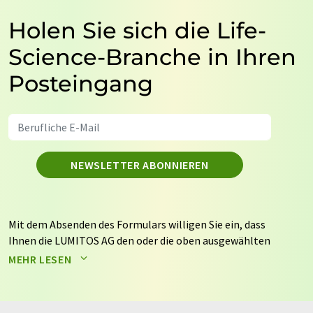
Holen Sie sich die Life-
Science-Branche in Ihren
Posteingang
NEWSLETTER ABONNIEREN
Mit dem Absenden des Formulars willigen Sie ein, dass
Ihnen die LUMITOS AG den oder die oben ausgewählten
Newsletter per E-Mail zusendet. Ihre Daten werden
MEHR LESEN
nicht an Dritte weitergegeben. Die Speicherung und
Verarbeitung Ihrer Daten durch die LUMITOS AG erfolgt
auf Basis unserer
Datenschutzerklärung
. LUMITOS darf