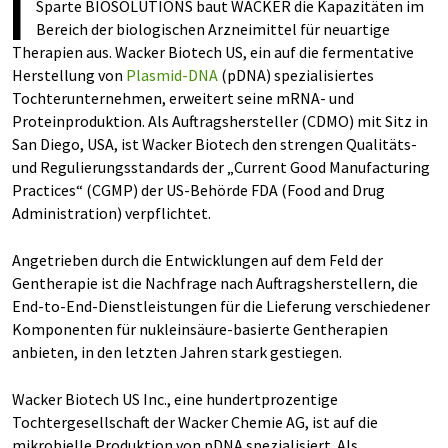
I
Sparte BIOSOLUTIONS baut WACKER die Kapazitäten im
Bereich der biologischen Arzneimittel für neuartige
Therapien aus. Wacker Biotech US, ein auf die fermentative
Herstellung von
Plasmid-DNA
(pDNA) spezialisiertes
Tochterunternehmen, erweitert seine mRNA- und
Proteinproduktion. Als Auftragshersteller (CDMO) mit Sitz in
San Diego, USA, ist Wacker Biotech den strengen Qualitäts-
und Regulierungsstandards der „Current Good Manufacturing
Practices“ (CGMP) der US-Behörde FDA (Food and Drug
Administration) verpflichtet.
Angetrieben durch die Entwicklungen auf dem Feld der
Gentherapie ist die Nachfrage nach Auftragsherstellern, die
End-to-End-Dienstleistungen für die Lieferung verschiedener
Komponenten für nukleinsäure-basierte Gentherapien
anbieten, in den letzten Jahren stark gestiegen.
Wacker Biotech US Inc., eine hundertprozentige
Tochtergesellschaft der Wacker Chemie AG, ist auf die
mikrobielle Produktion von pDNA spezialisiert. Als