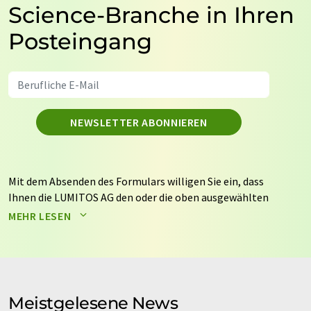
Science-Branche in Ihren
Posteingang
NEWSLETTER ABONNIEREN
Mit dem Absenden des Formulars willigen Sie ein, dass
Ihnen die LUMITOS AG den oder die oben ausgewählten
Newsletter per E-Mail zusendet. Ihre Daten werden
MEHR LESEN
nicht an Dritte weitergegeben. Die Speicherung und
Verarbeitung Ihrer Daten durch die LUMITOS AG erfolgt
auf Basis unserer
Datenschutzerklärung
. LUMITOS darf
Sie zum Zwecke der Werbung oder der Markt- und
Meinungsforschung per E-Mail kontaktieren. Ihre
Meistgelesene News
Einwilligung können Sie jederzeit ohne Angabe von