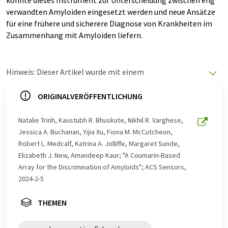
könnte dieses Instrument zur Unterscheidung zwischen eng
verwandten Amyloiden eingesetzt werden und neue Ansätze
für eine frühere und sicherere Diagnose von Krankheiten im
Zusammenhang mit Amyloiden liefern.
Hinweis: Dieser Artikel wurde mit einem
Computersystem ohne menschlichen Eingriff übersetzt.
LUMITOS bietet diese automatischen Übersetzungen
ORIGINALVERÖFFENTLICHUNG
an, um eine größere Bandbreite an aktuellen
Nachrichten zu präsentieren. Da dieser Artikel mit
Natalie Trinh, Kaustubh R. Bhuskute, Nikhil R. Varghese,
automatischer Übersetzung übersetzt wurde, ist es
Jessica A. Buchanan, Yijia Xu, Fiona M. McCutcheon,
möglich, dass er Fehler im Vokabular, in der Syntax oder
Robert L. Medcalf, Katrina A. Jolliffe, Margaret Sunde,
in der Grammatik enthält. Den ursprünglichen Artikel in
Elizabeth J. New, Amandeep Kaur; "A Coumarin-Based
Englisch finden Sie
hier
.
Array for the Discrimination of Amyloids"; ACS Sensors,
2024-2-5
THEMEN