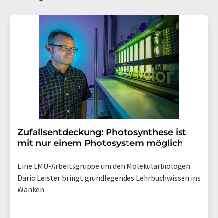
Gründen gegenüber der LUMITOS AG, Ernst-Augustin-
Str. 2, 12489 Berlin oder per E-Mail unter
widerruf@lumitos.com
mit Wirkung für die Zukunft
widerrufen. Zudem ist in jeder E-Mail ein Link zur
Abbestellung des entsprechenden Newsletters
enthalten.
Zufallsentdeckung: Photosynthese ist
mit nur einem Photosystem möglich
Eine LMU-Arbeitsgruppe um den Molekularbiologen
Dario Leister bringt grundlegendes Lehrbuchwissen ins
Wanken