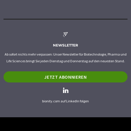
NEWSLETTER
Ab sofort nichts mehr verpassen: Unser Newsletter für Biotechnologie, Pharma und
Life Sciences bringt Sie jeden Dienstag und Donnerstag auf den neuesten Stand.
JETZT ABONNIEREN
bionity.com auf LinkedIn folgen