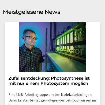
Sie zum Zwecke der Werbung oder der Markt- und
Meinungsforschung per E-Mail kontaktieren. Ihre
Meistgelesene News
Einwilligung können Sie jederzeit ohne Angabe von
Gründen gegenüber der LUMITOS AG, Ernst-Augustin-
Str. 2, 12489 Berlin oder per E-Mail unter
widerruf@lumitos.com
mit Wirkung für die Zukunft
widerrufen. Zudem ist in jeder E-Mail ein Link zur
Abbestellung des entsprechenden Newsletters
enthalten.
Zufallsentdeckung: Photosynthese ist
mit nur einem Photosystem möglich
Eine LMU-Arbeitsgruppe um den Molekularbiologen
Dario Leister bringt grundlegendes Lehrbuchwissen ins