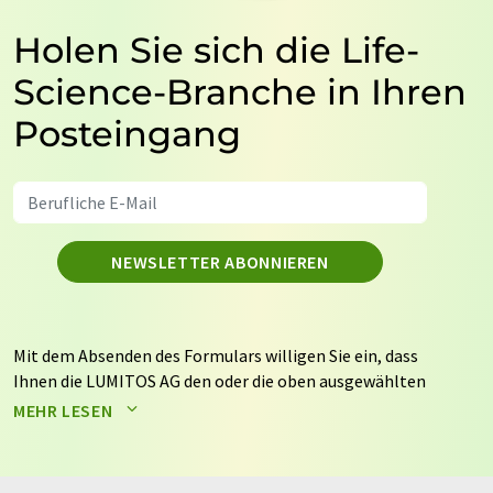
Holen Sie sich die Life-
Science-Branche in Ihren
Posteingang
NEWSLETTER ABONNIEREN
Mit dem Absenden des Formulars willigen Sie ein, dass
Ihnen die LUMITOS AG den oder die oben ausgewählten
Newsletter per E-Mail zusendet. Ihre Daten werden
MEHR LESEN
nicht an Dritte weitergegeben. Die Speicherung und
Verarbeitung Ihrer Daten durch die LUMITOS AG erfolgt
auf Basis unserer
Datenschutzerklärung
. LUMITOS darf