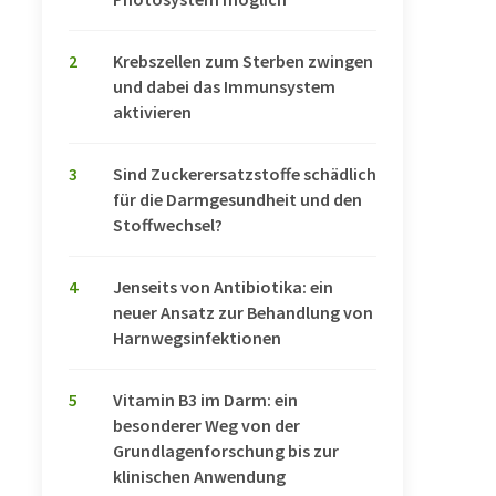
2
Krebszellen zum Sterben zwingen
und dabei das Immunsystem
aktivieren
3
Sind Zuckerersatzstoffe schädlich
für die Darmgesundheit und den
Stoffwechsel?
4
Jenseits von Antibiotika: ein
neuer Ansatz zur Behandlung von
Harnwegsinfektionen
5
Vitamin B3 im Darm: ein
besonderer Weg von der
Grundlagenforschung bis zur
klinischen Anwendung