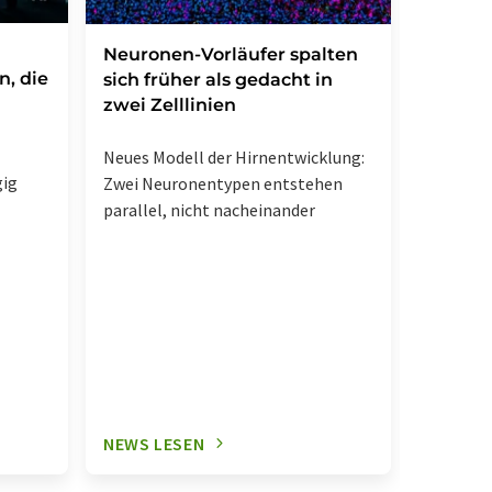
Starke
Neuronen-Vorläufer spalten
n, die
Entzün
sich früher als gedacht in
unbek
zwei Zelllinien
immuno
zurück
Neues Modell der Hirnentwicklung:
gig
Zwei Neuronentypen entstehen
Erhöhte 
parallel, nicht nacheinander
mit stär
Signalwe
Erkranku
NEWS LESEN
NEWS L