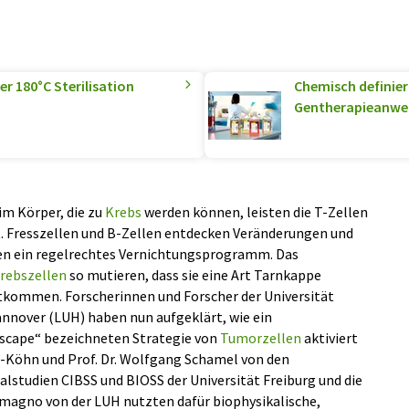
er 180°C Sterilisation
Chemisch definier
Gentherapieanw
im Körper, die zu
Krebs
werden können, leisten die T-Zellen
 Fresszellen und B-Zellen entdecken Veränderungen und
rten ein regelrechtes Vernichtungsprogramm. Das
rebszellen
so mutieren, dass sie eine Art Tarnkappe
kommen. Forscherinnen und Forscher der Universität
annover (LUH) haben nun aufgeklärt, wie ein
Escape“ bezeichneten Strategie von
Tumorzellen
aktiviert
s-Köhn und Prof. Dr. Wolfgang Schamel von den
alstudien CIBSS und BIOSS der Universität Freiburg und die
lomagno von der LUH nutzten dafür biophysikalische,