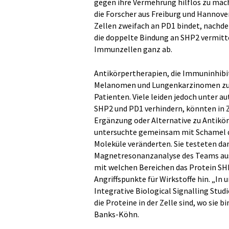
gegen ihre Vermehrung hilflos zu mach
die Forscher aus Freiburg und Hannove
Zellen zweifach an PD1 bindet, nachde
die doppelte Bindung an SHP2 vermitt
Immunzellen ganz ab.
Antikörpertherapien, die Immuninhibi
Melanomen und Lungenkarzinomen zuge
Patienten. Viele leiden jedoch unter 
SHP2 und PD1 verhindern, könnten in 
Ergänzung oder Alternative zu Antikör
untersuchte gemeinsam mit Schamel d
Moleküle veränderten. Sie testeten dam
Magnetresonanzanalyse des Teams aus 
mit welchen Bereichen das Protein SH
Angriffspunkte für Wirkstoffe hin. „I
Integrative Biological Signalling Stud
die Proteine in der Zelle sind, wo sie 
Banks-Köhn.