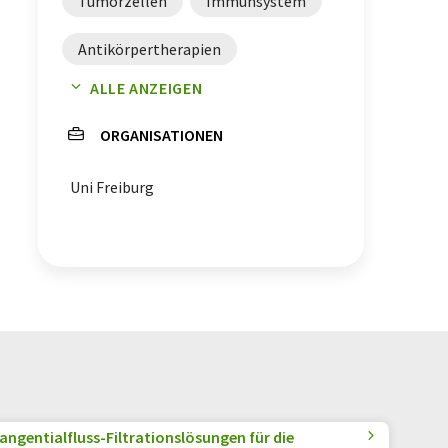
Tumorzellen
Immunsystem
Antikörpertherapien
ALLE ANZEIGEN
therapeutische Antikörper
ORGANISATIONEN
Krebs
Uni Freiburg
angentialfluss-Filtrationslösungen für die