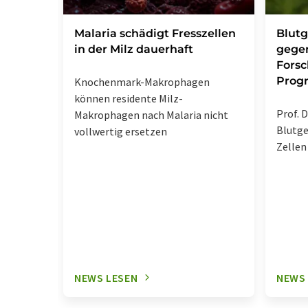
Malaria schädigt Fresszellen
Blutg
in der Milz dauerhaft
gegen
Forsc
Prog
Knochenmark-Makrophagen
können residente Milz-
Prof. D
Makrophagen nach Malaria nicht
Blutge
vollwertig ersetzen
Zellen
NEWS LESEN
NEWS