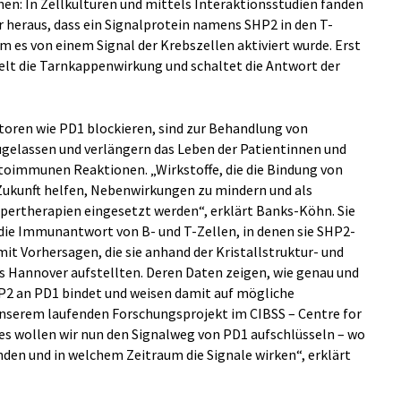
en: In Zellkulturen und mittels Interaktionsstudien fanden
r heraus, dass ein Signalprotein namens SHP2 in den T-
m es von einem Signal der Krebszellen aktiviert wurde. Erst
elt die Tarnkappenwirkung und schaltet die Antwort der
toren wie PD1 blockieren, sind zur Behandlung von
lassen und verlängern das Leben der Patientinnen und
autoimmunen Reaktionen. „Wirkstoffe, die die Bindung von
Zukunft helfen, Nebenwirkungen zu mindern und als
pertherapien eingesetzt werden“, erklärt Banks-Köhn. Sie
ie Immunantwort von B- und T-Zellen, in denen sie SHP2-
it Vorhersagen, die sie anhand der Kristallstruktur- und
Hannover aufstellten. Deren Daten zeigen, wie genau und
P2 an PD1 bindet und weisen damit auf mögliche
n unserem laufenden Forschungsprojekt im CIBSS – Centre for
ies wollen wir nun den Signalweg von PD1 aufschlüsseln – wo
binden und in welchem Zeitraum die Signale wirken“, erklärt