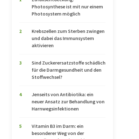
Photosynthese ist mit nur einem
Photosystem möglich
2
Krebszellen zum Sterben zwingen
und dabei das Immunsystem
aktivieren
3
Sind Zuckerersatzstoffe schädlich
für die Darmgesundheit und den
Stoffwechsel?
4
Jenseits von Antibiotika: ein
neuer Ansatz zur Behandlung von
Harnwegsinfektionen
5
Vitamin B3 im Darm: ein
besonderer Weg von der