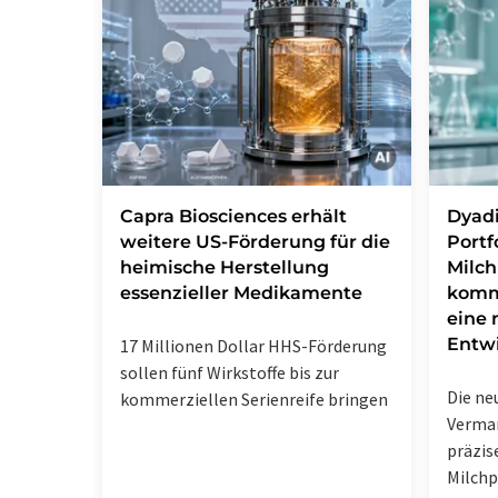
Capra Biosciences erhält
Dyadi
weitere US-Förderung für die
Portf
heimische Herstellung
Milch
essenzieller Medikamente
komm
eine 
Entw
17 Millionen Dollar HHS-Förderung
sollen fünf Wirkstoffe bis zur
Die ne
kommerziellen Serienreife bringen
Vermar
präzis
Milchp