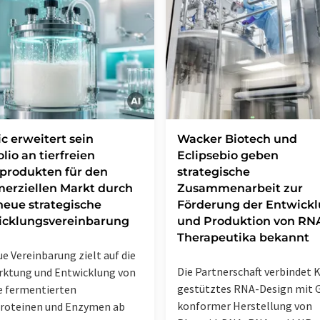
c erweitert sein
Wacker Biotech und
olio an tierfreien
Eclipsebio geben
produkten für den
strategische
erziellen Markt durch
Zusammenarbeit zur
neue strategische
Förderung der Entwick
icklungsvereinbarung
und Produktion von RN
Therapeutika bekannt
ue Vereinbarung zielt auf die
Die Partnerschaft verbindet K
ktung und Entwicklung von
gestütztes RNA-Design mit 
e fermentierten
konformer Herstellung von
roteinen und Enzymen ab