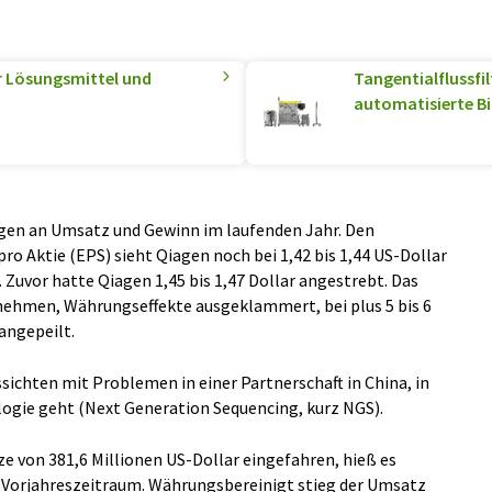
ür Lösungsmittel und
Tangentialflussfi
automatisierte B
gen an Umsatz und Gewinn im laufenden Jahr. Den
o Aktie (EPS) sieht Qiagen noch bei 1,42 bis 1,44 US-Dollar
 Zuvor hatte Qiagen 1,45 bis 1,47 Dollar angestrebt. Das
hmen, Währungseffekte ausgeklammert, bei plus 5 bis 6
angepeilt.
ichten mit Problemen in einer Partnerschaft in China, in
gie geht (Next Generation Sequencing, kurz NGS).
 von 381,6 Millionen US-Dollar eingefahren, hieß es
im Vorjahreszeitraum. Währungsbereinigt stieg der Umsatz