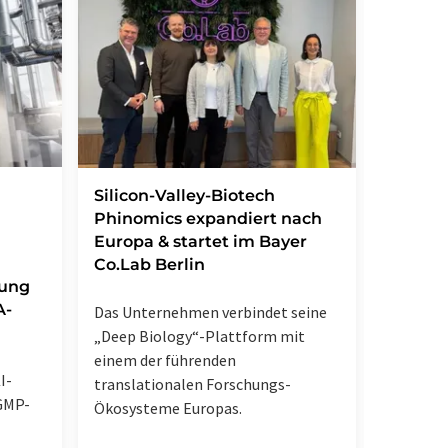
Vitami
Silicon-Valley-Biotech
besond
Phinomics expandiert nach
Grundl
Europa & startet im Bayer
klinis
Co.Lab Berlin
lung
A-
Innovati
Das Unternehmen verbindet seine
die gem
„Deep Biology“-Plattform mit
Forschen
einem der führenden
I-
Exzellen
translationalen Forschungs-
GMP-
CONARIS 
Ökosysteme Europas.