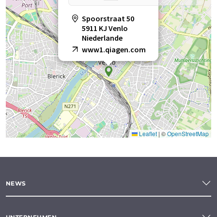
Spoorstraat 50
5911 KJ Venlo
Niederlande
www1.qiagen.com
Leaflet
|
©
OpenStreetMap
NEWS