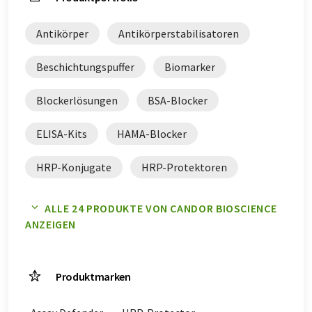
Antikörper
Antikörperstabilisatoren
Beschichtungspuffer
Biomarker
Blockerlösungen
BSA-Blocker
ELISA-Kits
HAMA-Blocker
HRP-Konjugate
HRP-Protektoren
Kits
LowCross-Buffer
Microarrays
ALLE 24 PRODUKTE VON CANDOR BIOSCIENCE
ANZEIGEN
Peroxidasestabilisatoren
Phosphatase-Stabilisatoren
Platesealer
Produktmarken
Probenpuffer
Proteinarrays
Puffer