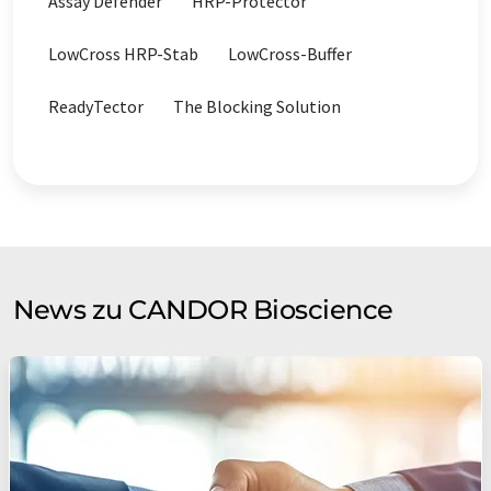
Assay Defender
HRP-Protector
Pufferlösungen
Sekundärantikörper
LowCross HRP-Stab
LowCross-Buffer
Stabilisatoren
Stripping-Puffer
ReadyTector
The Blocking Solution
Waschpuffer
News zu CANDOR Bioscience