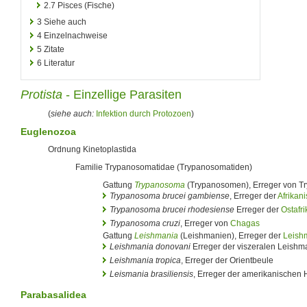
2.7
Pisces (Fische)
3
Siehe auch
4
Einzelnachweise
5
Zitate
6
Literatur
Protista
- Einzellige Parasiten
(
siehe auch:
Infektion durch Protozoen
)
Euglenozoa
Ordnung Kinetoplastida
Familie Trypanosomatidae (Trypanosomatiden)
Gattung
Trypanosoma
(Trypanosomen), Erreger von T
Trypanosoma brucei gambiense
, Erreger der
Afrikan
Trypanosoma brucei rhodesiense
Erreger der
Ostafr
Trypanosoma cruzi
, Erreger von
Chagas
Gattung
Leishmania
(Leishmanien), Erreger der
Leish
Leishmania donovani
Erreger der viszeralen Leishm
Leishmania tropica
, Erreger der Orientbeule
Leismania brasiliensis
, Erreger der amerikanischen 
Parabasalidea