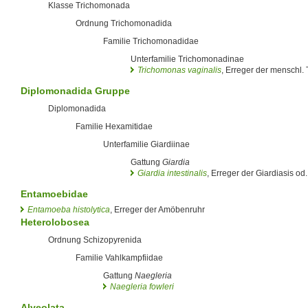
Klasse Trichomonada
Ordnung Trichomonadida
Familie Trichomonadidae
Unterfamilie Trichomonadinae
Trichomonas vaginalis
, Erreger der menschl.
Diplomonadida Gruppe
Diplomonadida
Familie Hexamitidae
Unterfamilie Giardiinae
Gattung
Giardia
Giardia intestinalis
, Erreger der Giardiasis od
Entamoebidae
Entamoeba histolytica
, Erreger der Amöbenruhr
Heterolobosea
Ordnung Schizopyrenida
Familie Vahlkampfiidae
Gattung
Naegleria
Naegleria fowleri
Alveolata