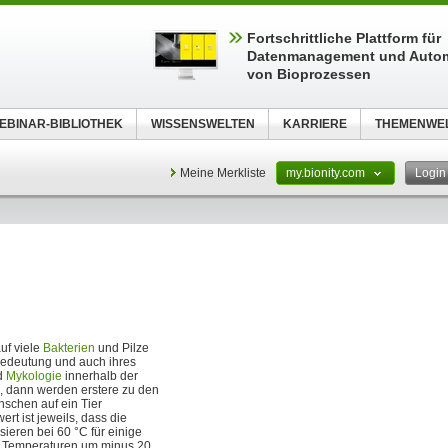
Fortschrittliche Plattform für
Datenmanagement und Autom
von Bioprozessen
EBINAR-BIBLIOTHEK
WISSENSWELTEN
KARRIERE
THEMENWE
Meine Merkliste
my.bionity.com
Logi
uf viele
Bakterien
und Pilze
n Bedeutung und auch ihres
d
Mykologie
innerhalb der
n, dann werden erstere zu den
schen auf ein Tier
ert ist jeweils, dass die
ieren bei 60 °C für einige
ei Temperaturen um minus 20