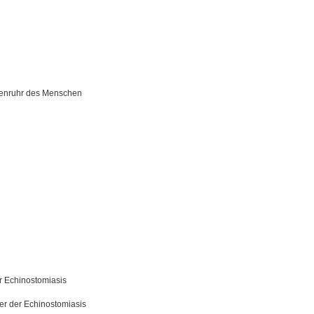
dienruhr des Menschen
er Echinostomiasis
ger der Echinostomiasis