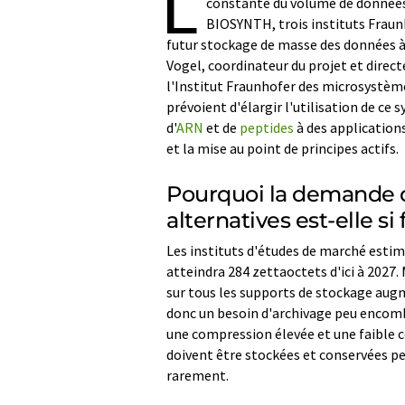
L
constante du volume de données 
BIOSYNTH, trois instituts Frau
futur stockage de masse des données à 
Vogel, coordinateur du projet et direc
l'Institut Fraunhofer des microsystè
prévoient d'élargir l'utilisation de ce
d'
ARN
et de
peptides
à des applications
et la mise au point de principes actifs.
Pourquoi la demande d
alternatives est-elle si 
Les instituts d'études de marché esti
atteindra 284 zettaoctets d'ici à 2027.
sur tous les supports de stockage augm
donc un besoin d'archivage peu encombr
une compression élevée et une faible 
doivent être stockées et conservées p
rarement.