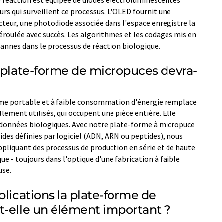
de réaction est équipée de diodes électroluminescentes
s qui surveillent ce processus. L'OLED fournit une
teur, une photodiode associée dans l'espace enregistre la
déroulée avec succès. Les algorithmes et les codages mis en
nnes dans le processus de réaction biologique.
a plate-forme de micropuces devra-
rme portable et à faible consommation d'énergie remplace
lement utilisés, qui occupent une pièce entière. Elle
données biologiques. Avec notre plate-forme à micropuce
ides définies par logiciel (ADN, ARN ou peptides), nous
ppliquant des processus de production en série et de haute
ue - toujours dans l'optique d'une fabrication à faible
use.
plications la plate-forme de
t-elle un élément important ?