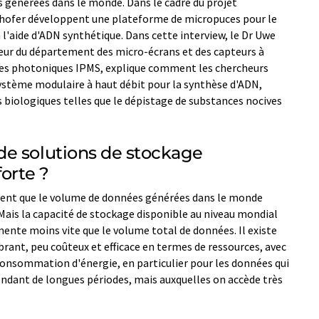
générées dans le monde. Dans le cadre du projet
nhofer développent une plateforme de micropuces pour le
l'aide d'ADN synthétique. Dans cette interview, le Dr Uwe
teur du département des micro-écrans et des capteurs à
mes photoniques IPMS, explique comment les chercheurs
 système modulaire à haut débit pour la synthèse d'ADN,
 biologiques telles que le dépistage de substances nocives
e solutions de stockage
forte ?
ment que le volume de données générées dans le monde
 Mais la capacité de stockage disponible au niveau mondial
ente moins vite que le volume total de données. Il existe
ant, peu coûteux et efficace en termes de ressources, avec
consommation d'énergie, en particulier pour les données qui
endant de longues périodes, mais auxquelles on accède très